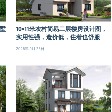
90
平
米
别
别墅
10×11米农村简易二层楼房设计图，
墅
实用性强，造价低，住着也舒服
设
计
2025年 9月 25日
yacool
80
图
平
二
米
层
别
别
墅
墅
设
设
计
计
图
图
90