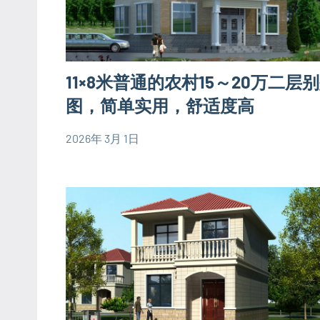
图
90
平
11×8米普通的农村15～20万二层
米
别
图，简单实用，舒适度高
墅
2026年 3月 1日
设
yacool
1
80
计
comment
平
图
米
二
别
层
墅
别
设
墅
计
设
图
计
90