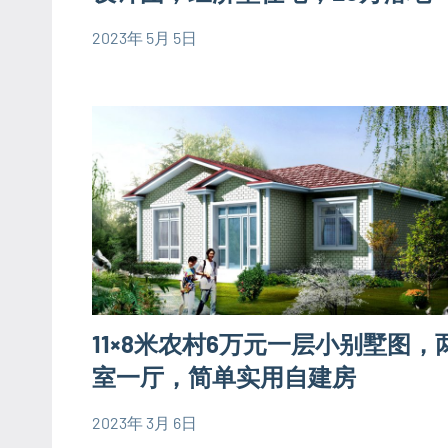
设
2023年 5月 5日
计
yacool
80
图
平
二
米
层
别
别
墅
墅
设
设
计
计
图
图
三
现
层
代
11×8米农村6万元一层小别墅图，
别
别
墅
室一厅，简单实用自建房
墅
设
设
2023年 3月 6日
计
yacool
80
计