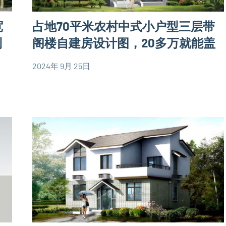
简
平
易
宽
占地70平米农村中式小户型三层带
米
房
别
到
阁楼自建房设计图，20多万就能盖
屋
墅
设
2024年 9月 25日
设
计
yacool
80
计
图
平
图
米
二
别
层
墅
别
设
墅
计
设
图
计
三
图
层
简
别