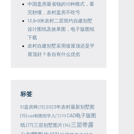
中国盖房最省钱的10种模式，看
完秒懂，农村盖房不吃亏
13.8×9米农村二层简约自建别墅
设计图纸及效果图，电子版图纸
下载
农村自建别墅采用坡屋顶还是平
屋顶好？各自有什么优劣
标签
2023年农村最新别墅图
51盖房网
(13)
CAD电子版图
(15)
cad制图初学入门
(11)
三层带露
纸
(17)
三层别墅图片
(14)