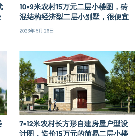
易
墅
代
10×9米农村15万元二层小楼图，砖
房
设
受
混结构经济型二层小别墅，很便宜
屋
计
设
图
2023年 5月 26日
计
yacool
1
80
中
图
comment
平
式
米
别
别
墅
墅
设
设
计
计
图
图
90
平
楼
7×12米农村长方形自建房屋户型设
米
别
计图，造价15万元的简易二层小楼