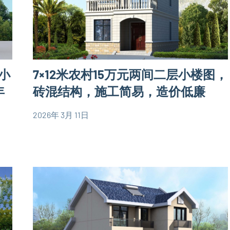
层小
7×12米农村15万元两间二层小楼图，
年
砖混结构，施工简易，造价低廉
2026年 3月 11日
yacool
80
平
米
别
墅
设
计
图