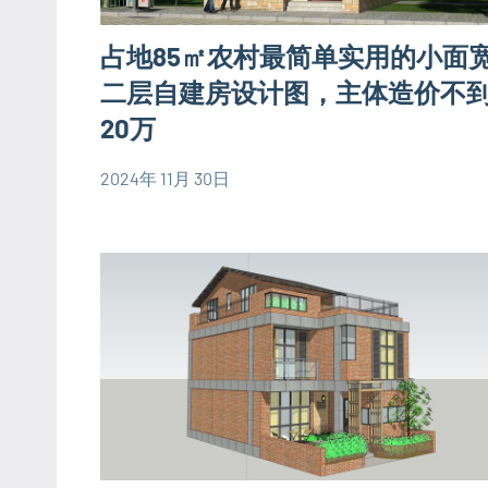
图
平
欧
占地85㎡农村最简单实用的小面
米
式
别
二层自建房设计图，主体造价不
别
墅
20万
墅
设
设
计
2024年 11月 30日
计
yacool
80
图
图
平
二
米
简
层
别
易
别
墅
房
墅
设
屋
设
计
设
计
图
计
图
图
二
简
层