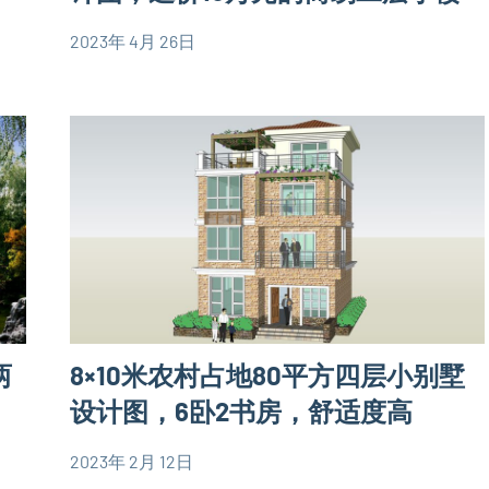
墅
2023年 4月 26日
设
yacool
80
计
平
图
米
二
别
层
墅
别
设
墅
计
设
图
计
90
图
平
简
两
8×10米农村占地80平方四层小别墅
米
易
别
设计图，6卧2书房，舒适度高
房
墅
屋
2023年 2月 12日
设
yacool
80
设