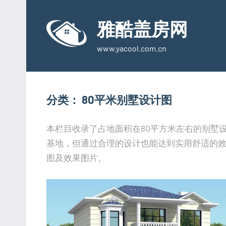
Skip
to
雅酷盖房网
content
www.yacool.com.cn
分类：
80平米别墅设计图
本栏目收录了占地面积在80平方米左右的别墅
基地，但通过合理的设计也能达到实用舒适的
图及效果图片。