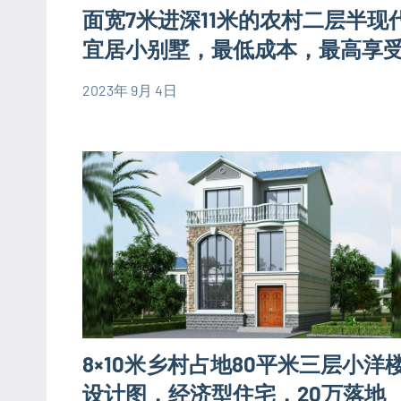
易
面宽7米进深11米的农村二层半现
别
房
墅
宜居小别墅，最低成本，最高享
屋
设
设
2023年 9月 4日
计
计
yacool
80
图
图
平
简
米
易
别
房
墅
屋
设
设
计
计
图
图
三
层
8×10米乡村占地80平米三层小洋
别
墅
设计图，经济型住宅，20万落地