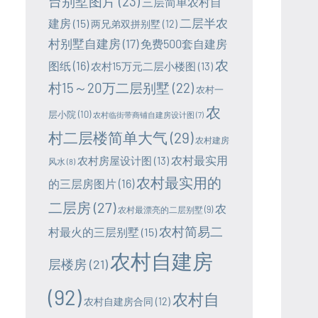
台别墅图片
(23)
三层简单农村自
二层半农
建房
(15)
两兄弟双拼别墅
(12)
村别墅自建房
(17)
免费500套自建房
农
图纸
(16)
农村15万元二层小楼图
(13)
村15～20万二层别墅
(22)
农村一
农
层小院
(10)
农村临街带商铺自建房设计图
(7)
村二层楼简单大气
(29)
农村建房
农村最实用
农村房屋设计图
(13)
风水
(8)
农村最实用的
的三层房图片
(16)
二层房
(27)
农
农村最漂亮的二层别墅
(9)
农村简易二
村最火的三层别墅
(15)
农村自建房
层楼房
(21)
(92)
农村自
农村自建房合同
(12)