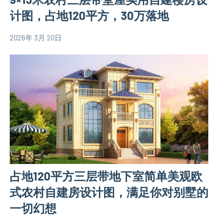
计图，占地120平方，30万落地
2026年 3月 20日
yacool
120
平
米
别
墅
设
计
图
三
层
占地120平方三层带地下室简单美观欧
别
墅
式农村自建房设计图，满足你对别墅的
设
一切幻想
计