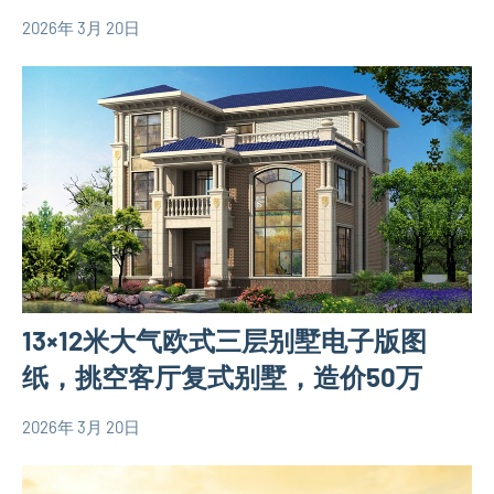
图
2026年 3月 20日
yacool
120
欧
平
式
米
别
别
墅
墅
设
设
计
计
图
图
三
层
13×12米大气欧式三层别墅电子版图
别
墅
纸，挑空客厅复式别墅，造价50万
设
计
2026年 3月 20日
yacool
三
图
层
欧