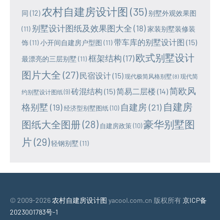
农村自建房设计图
(35)
同
(12)
别墅外观效果图
别墅设计图纸及效果图大全
(18)
(11)
家装别墅装修装
带车库的别墅设计图
(15)
饰
(11)
小开间自建房户型图
(11)
欧式别墅设计
框架结构
(17)
最漂亮的三层别墅
(11)
图片大全
(27)
民宿设计
(15)
现代极简风格别墅
(8)
现代简
简欧风
砖混结构
(15)
简易二层楼
(14)
约别墅设计图纸
(9)
自建房
格别墅
(19)
自建房
(21)
经济型别墅图纸
(10)
豪华别墅图
图纸大全图册
(28)
自建房政策
(10)
片
(29)
轻钢别墅
(11)
© 2009-2026
农村自建房设计图
yacool.com.cn 版权所有
京ICP备
2023001783号-1