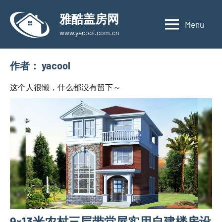
Skip
雅酷盖房网
to
Menu
www.yacool.com.cn
content
作者：
yacool
这个人很懒，什么都没有留下～
9×13米农村三层带堂屋实用自建楼房设