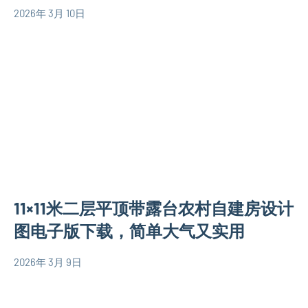
2026年 3月 10日
yacool
150
平
米
别
墅
设
计
图
二
层
11×11米二层平顶带露台农村自建房设计
别
墅
图电子版下载，简单大气又实用
设
计
2026年 3月 9日
yacool
140
图
平
现