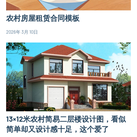
图
农村房屋租赁合同模板
2026年 3月 10日
yacool
房
产
合
同
13×12米农村简易二层楼设计图，看似
简单却又设计感十足，这个爱了