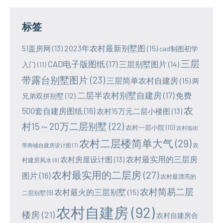
标签
2023年农村最新别墅图
(15)
51盖房网
(13)
cad制图初学
三层
CAD电子版图纸
(17)
三层别墅图片
(14)
入门
(11)
带露台别墅图片
(23)
三层简单农村自建房
(15)
两
二层半农村别墅自建房
(17)
免费
兄弟双拼别墅
(12)
农
500套自建房图纸
(16)
农村15万元二层小楼图
(13)
村15～20万二层别墅
(22)
农村一层小院
(10)
农村临街
农村二层楼简单大气
(29)
农
带商铺自建房设计图
(7)
农村最实用的三层房
农村房屋设计图
(13)
村建房风水
(8)
农村最实用的二层房
(27)
图片
(16)
农村最漂亮的
农村简易二层
农村最火的三层别墅
(15)
二层别墅
(9)
农村自建房
(92)
楼房
(21)
农村自建房合