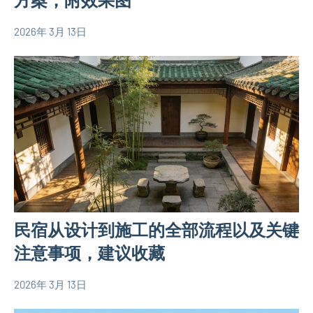
墅
设
2026年 3月 13日
yacool
农
计
村
图
自
三
建
层
房
别
相
墅
关
设
信
计
息
图
欧
民宿从设计到施工的全部流程以及关键
式
注意事项，建议收藏
别
墅
2026年 3月 13日
设
yacool
农
计