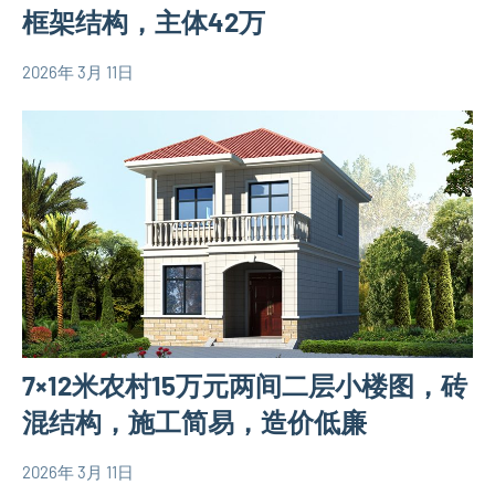
框架结构，主体42万
2026年 3月 11日
yacool
1
140
comment
平
米
别
墅
设
计
图
三
层
7×12米农村15万元两间二层小楼图，砖
别
墅
混结构，施工简易，造价低廉
设
计
2026年 3月 11日
yacool
80