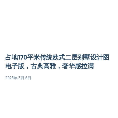
米
代
别
别
墅
墅
设
设
计
计
图
图
150
简
平
易
占地170平米传统欧式二层别墅设计图
米
房
别
电子版，古典高雅，奢华感拉满
屋
墅
设
设
2026年 3月 6日
计
yacool
二
计
图
层
图
别
二
墅
层
设
别
计