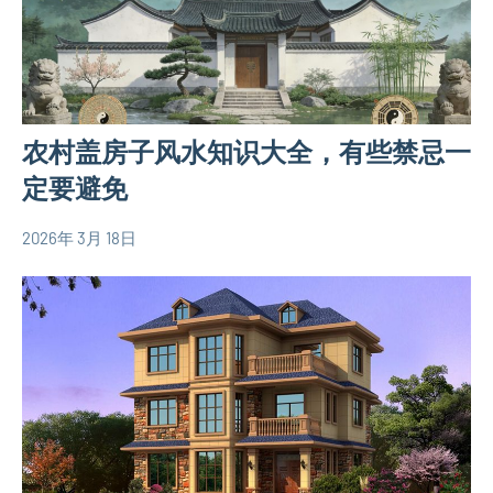
设
关
计
信
图
息
农村盖房子风水知识大全，有些禁忌一
定要避免
2026年 3月 18日
yacool
农
村
自
建
房
相
关
信
息