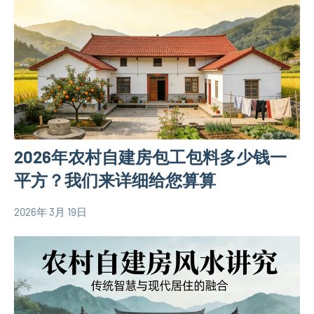
别
式
墅
别
设
墅
计
设
图
计
大
图
户
型
2026年农村自建房包工包料多少钱一
别
墅
平方？我们来详细给您算算
设
计
2026年 3月 19日
yacool
农
图
村
欧
自
式
建
别
房
墅
相