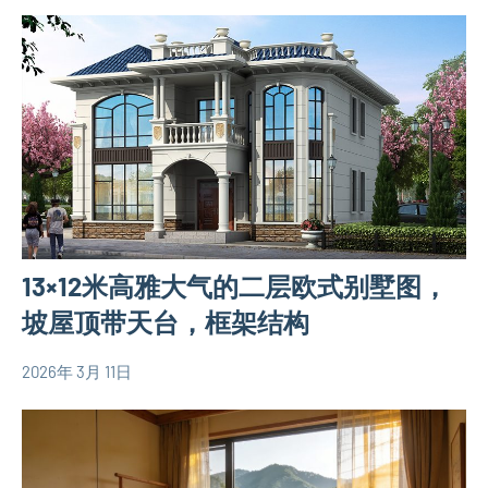
图
平
新
米
中
别
式
墅
别
设
墅
计
设
图
计
90
图
平
13×12米高雅大气的二层欧式别墅图，
米
别
坡屋顶带天台，框架结构
墅
设
2026年 3月 11日
yacool
150
计
平
图
米
二
别
层