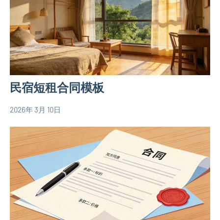
墅
别
设
墅
计
设
图
计
二
图
层
简
民宿短租合同模板
别
易
墅
房
2026年 3月 10日
设
yacool
屋
房
计
设
产
图
计
合
欧
图
同
式
别
墅
设
计