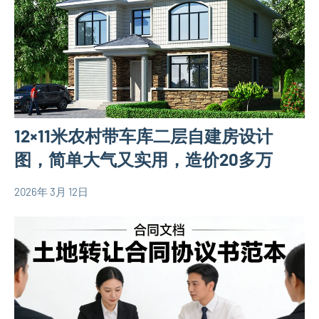
墅
设
计
图
90
平
12×11米农村带车库二层自建房设计
米
别
图，简单大气又实用，造价20多万
墅
设
2026年 3月 12日
yacool
130
计
平
图
米
二
别
层
墅
别
设
墅
计