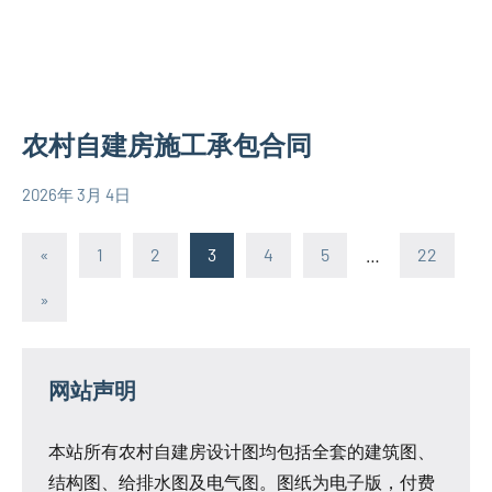
墅
图
设
大
计
户
图
型
欧
农村自建房施工承包合同
别
式
墅
别
2026年 3月 4日
设
yacool
墅
房
计
设
产
文
Previous
«
1
2
3
4
5
…
22
图
计
合
Posts
章
欧
图
同
Next
»
式
Posts
分
别
页
墅
网站声明
设
计
本站所有农村自建房设计图均包括全套的建筑图、
图
结构图、给排水图及电气图。图纸为电子版，付费