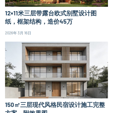
12×11米三层带露台欧式别墅设计图
纸，框架结构，造价45万
2026年 3月 16日
yacool
120
平
米
别
墅
设
计
图
130
平
150㎡三层现代风格民宿设计施工完整
米
别
方案，附效果图