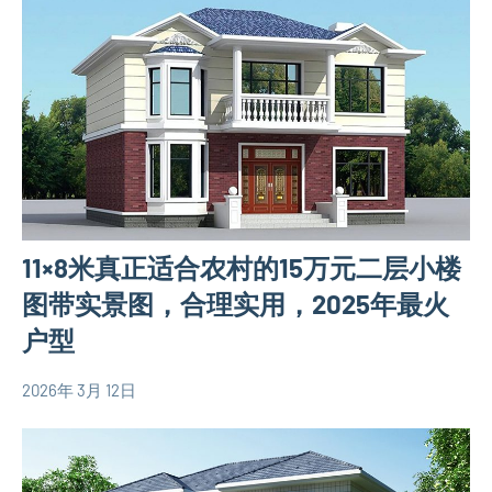
村
图
自
建
房
相
关
信
息
11×8米真正适合农村的15万元二层小楼
图带实景图，合理实用，2025年最火
户型
2026年 3月 12日
yacool
2
80
comments
平
米
别