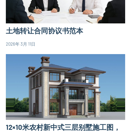
设
图
计
二
图
层
欧
土地转让合同协议书范本
别
式
墅
别
2026年 3月 11日
设
yacool
墅
房
计
设
产
图
计
合
简
图
同
易
简
房
易
屋
房
设
屋
计
设
图
计
12×10米农村新中式三层别墅施工图，
图