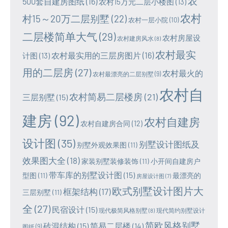
农
500套自建房图纸
(16)
农村15万元二层小楼图
(13)
农村
村15～20万二层别墅
(22)
农村一层小院
(10)
二层楼简单大气
(29)
农村房屋设
农村建房风水
(8)
农村最实
农村最实用的三层房图片
(16)
计图
(13)
用的二层房
(27)
农村最火的
农村最漂亮的二层别墅
(9)
农村自
农村简易二层楼房
(21)
三层别墅
(15)
建房
(92)
农村自建房
农村自建房合同
(12)
设计图
(35)
别墅设计图纸及
别墅外观效果图
(11)
效果图大全
(18)
家装别墅装修装饰
(11)
小开间自建房户
带车库的别墅设计图
(15)
型图
(11)
最漂亮的
房屋设计图
(7)
欧式别墅设计图片大
框架结构
(17)
三层别墅
(11)
全
(27)
民宿设计
(15)
现代极简风格别墅
(8)
现代简约别墅设计
简欧风格别墅
砖混结构
(15)
简易二层楼
(14)
图纸
(9)