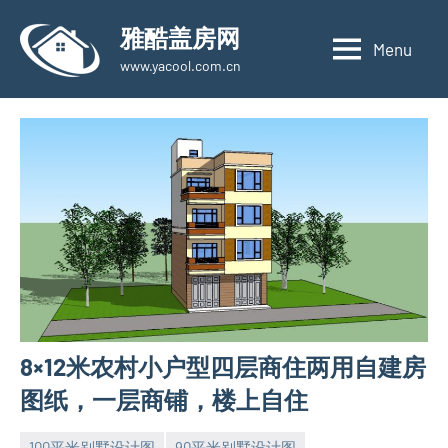
Skip
雅酷盖房网
to
Menu
www.yacool.com.cn
content
8×12米农村小户型四层商住两用自建房
图纸，一层商铺，楼上自住
100平米别墅设计图
90平米别墅设计图