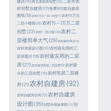
二层半农
建房
(15)
两兄弟双拼别墅
(12)
村别墅自建房
(17)
免费500套自建房
图纸
(16)
农村15万元
农村8万元一层小别墅
(7)
农村15～20万二层
二层小楼图
(13)
农村二
别墅
(22)
农村一层小院
(10)
层楼简单大气
(29)
农村建房风水
(8)
农村最实用的三
农村房屋设计图
(13)
农村最实用的二层
层房图片
(16)
房
(27)
农村最
农村最漂亮的二层别墅
(9)
农村简易二层楼
火的三层别墅
(15)
农村自建房
(92)
房
(21)
农村自建房
农村自建房合同
(12)
设计图
(35)
别
别墅外观效果图
(11)