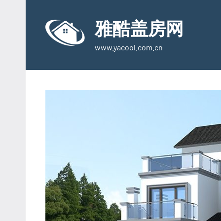
Skip
to
雅酷盖房网
content
www.yacool.com.cn