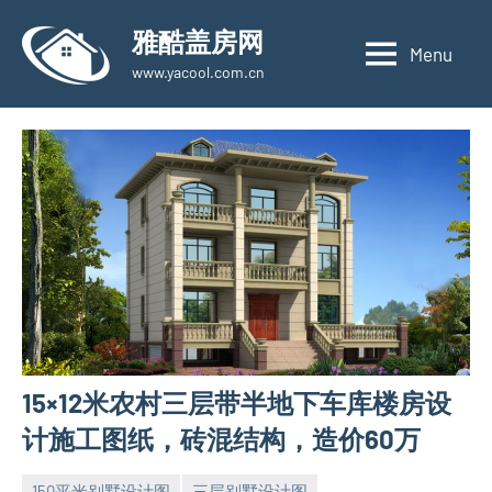
Skip
雅酷盖房网
to
Menu
www.yacool.com.cn
content
15×12米农村三层带半地下车库楼房设
计施工图纸，砖混结构，造价60万
150平米别墅设计图
三层别墅设计图