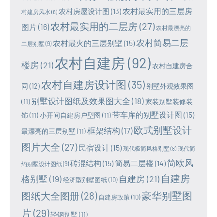
农村最实用的三层房
农村房屋设计图
(13)
村建房风水
(8)
农村最实用的二层房
(27)
图片
(16)
农村最漂亮的
农村简易二层
农村最火的三层别墅
(15)
二层别墅
(9)
农村自建房
(92)
楼房
(21)
农村自建房合
农村自建房设计图
(35)
同
(12)
别墅外观效果图
别墅设计图纸及效果图大全
(18)
(11)
家装别墅装修装
带车库的别墅设计图
(15)
饰
(11)
小开间自建房户型图
(11)
欧式别墅设计
框架结构
(17)
最漂亮的三层别墅
(11)
图片大全
(27)
民宿设计
(15)
现代极简风格别墅
(8)
现代简
简欧风
砖混结构
(15)
简易二层楼
(14)
约别墅设计图纸
(9)
自建房
格别墅
(19)
自建房
(21)
经济型别墅图纸
(10)
豪华别墅图
图纸大全图册
(28)
自建房政策
(10)
片
(29)
轻钢别墅
(11)