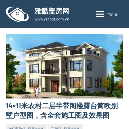
Skip
雅酷盖房网
to
Menu
www.yacool.com.cn
content
14×11米农村二层半带阁楼露台简欧别
墅户型图，含全套施工图及效果图
140平米别墅设计图
二层别墅设计图