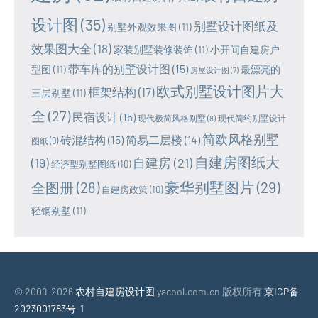
设计图
(35)
别墅设计图纸及
别墅外观效果图
(11)
效果图大全
(18)
家装别墅装修装饰
(11)
小开间自建房户
带车库的别墅设计图
(15)
型图
(11)
最漂亮的
房屋设计图
(7)
欧式别墅设计图片大
框架结构
(17)
三层别墅
(11)
全
(27)
民宿设计
(15)
现代极简风格别墅
(8)
现代简约别墅设计
简欧风格别墅
砖混结构
(15)
简易二层楼
(14)
图纸
(9)
自建房图纸大
(19)
自建房
(21)
经济型别墅图纸
(10)
豪华别墅图片
(29)
全图册
(28)
自建房政策
(10)
轻钢别墅
(11)
© 2009-2026
农村自建房设计图
yacool.com.cn 版权所有
京ICP备
2023001783号-1