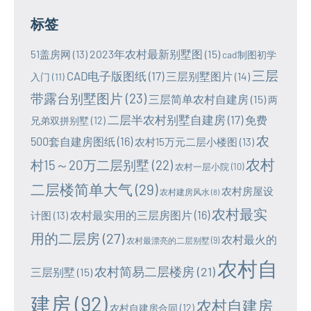
标签
2023年农村最新别墅图
(15)
51盖房网
(13)
cad制图初学
三层
CAD电子版图纸
(17)
三层别墅图片
(14)
入门
(11)
带露台别墅图片
(23)
三层简单农村自建房
(15)
两
二层半农村别墅自建房
(17)
免费
兄弟双拼别墅
(12)
农
500套自建房图纸
(16)
农村15万元二层小楼图
(13)
农村
村15～20万二层别墅
(22)
农村一层小院
(10)
二层楼简单大气
(29)
农村房屋设
农村建房风水
(8)
农村最实
农村最实用的三层房图片
(16)
计图
(13)
用的二层房
(27)
农村最火的
农村最漂亮的二层别墅
(9)
农村自
农村简易二层楼房
(21)
三层别墅
(15)
建房
(92)
农村自建房
农村自建房合同
(12)