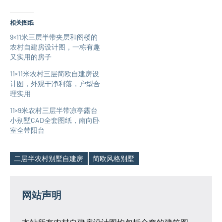
相关图纸
9×11米三层半带夹层和阁楼的
农村自建房设计图，一栋有趣
又实用的房子
11×11米农村三层简欧自建房设
计图，外观干净利落，户型合
理实用
11×9米农村三层半带凉亭露台
小别墅CAD全套图纸，南向卧
室全带阳台
二层半农村别墅自建房
简欧风格别墅
Tags
网站声明