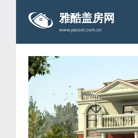
Skip
to
雅酷盖房网
content
www.yacool.com.cn