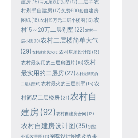
二层半农
建房
(15)
两兄弟双拼别墅
(12)
村别墅自建房
(17)
免费500套自建房
农
图纸
(16)
农村15万元二层小楼图
(13)
村15～20万二层别墅
(22)
农村一
农村二层楼简单大气
层小院
(10)
(29)
农村房屋设计图
(13)
农村建房风水
(8)
农村
农村最实用的三层房图片
(16)
最实用的二层房
(27)
农村最漂亮的
农
农村最火的三层别墅
(15)
二层别墅
(9)
农村自
村简易二层楼房
(21)
建房
(92)
农村自建房合同
(12)
农村自建房设计图
(35)
别墅
别墅设计图纸及效果
外观效果图
(11)