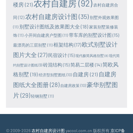
农村自建房
(92)
楼房
(21)
农村自建房合
农村自建房设计图
(35)
同
(12)
别墅外观效果图
别墅设计图纸及效果图大全
(18)
(11)
家装别墅装修装
带车库的别墅设计图
(15)
饰
(11)
小开间自建房户型图
(11)
欧式别墅设计
框架结构
(17)
最漂亮的三层别墅
(11)
图片大全
(27)
民宿设计
(15)
现代极简风格别墅
(8)
现代简
简欧风
砖混结构
(15)
简易二层楼
(14)
约别墅设计图纸
(9)
自建房
格别墅
(19)
自建房
(21)
经济型别墅图纸
(10)
豪华别墅图
图纸大全图册
(28)
自建房政策
(10)
片
(29)
轻钢别墅
(11)
© 2009-2026
农村自建房设计图
yacool.com.cn 版权所有
京ICP备