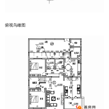
俯视鸟瞰图