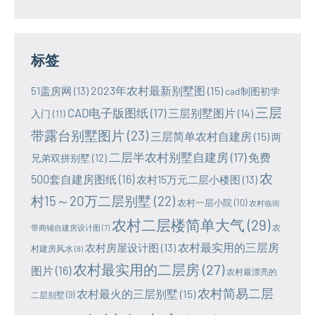
标签
2023年农村最新别墅图
(15)
51盖房网
(13)
cad制图初学
三层
CAD电子版图纸
(17)
三层别墅图片
(14)
入门
(11)
带露台别墅图片
(23)
三层简单农村自建房
(15)
两
二层半农村别墅自建房
(17)
免费
兄弟双拼别墅
(12)
农
500套自建房图纸
(16)
农村15万元二层小楼图
(13)
村15～20万二层别墅
(22)
农村一层小院
(10)
农村临街
农村二层楼简单大气
(29)
农
带商铺自建房设计图
(7)
农村最实用的三层房
农村房屋设计图
(13)
村建房风水
(8)
农村最实用的二层房
(27)
图片
(16)
农村最漂亮的
农村简易二层
农村最火的三层别墅
(15)
二层别墅
(9)