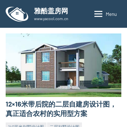
Skip
雅酷盖房网
to
Menu
www.yacool.com.cn
content
12×16米带后院的二层自建房设计图，
真正适合农村的实用型方案
140平米别墅设计图
二层别墅设计图