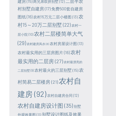
二层半农
建房
(15)
两兄弟双拼别墅
(12)
村别墅自建房
(17)
免费500套自建房
农
图纸
(16)
农村15万元二层小楼图
(13)
村15～20万二层别墅
(22)
农村一
农村二层楼简单大气
层小院
(10)
(29)
农村房屋设计图
(13)
农村建房风水
(8)
农村
农村最实用的三层房图片
(16)
最实用的二层房
(27)
农村最漂亮的
农
农村最火的三层别墅
(15)
二层别墅
(9)
农村自
村简易二层楼房
(21)
建房
(92)
农村自建房合同
(12)
农村自建房设计图
(35)
别墅
别墅设计图纸及效果
外观效果图
(11)