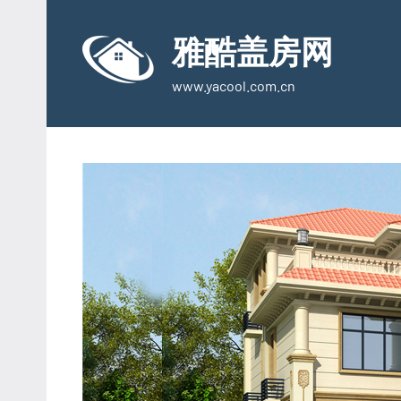
Skip
to
雅酷盖房网
content
www.yacool.com.cn