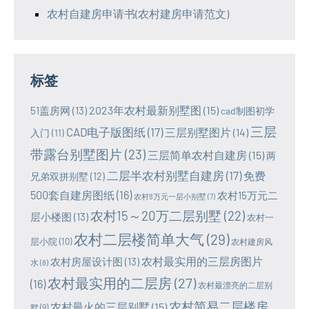
农村自建房申请书(农村建房申请范文)
标签
2023年农村最新别墅图
(15)
51盖房网
(13)
cad制图初学
三层
CAD电子版图纸
(17)
三层别墅图片
(14)
入门
(11)
带露台别墅图片
(23)
三层简单农村自建房
(15)
两
二层半农村别墅自建房
(17)
免费
兄弟双拼别墅
(12)
500套自建房图纸
(16)
农村15万元二
农村8万元一层小别墅
(7)
农村15～20万二层别墅
(22)
层小楼图
(13)
农村一
农村二层楼简单大气
(29)
层小院
(10)
农村建房风
农村最实用的三层房图片
农村房屋设计图
(13)
水
(8)
农村最实用的二层房
(27)
(16)
农村最漂亮的二层别
农村简易二层楼房
农村最火的三层别墅
(15)
墅
(9)