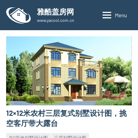
Skip
雅酷盖房网
to
Menu
www.yacool.com.cn
content
12×12米农村三层复式别墅设计图，挑
空客厅带大露台
150平米别墅设计图
三层别墅设计图