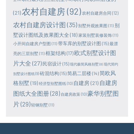
农村自建房
(92)
(21)
农村自建房合同
(12)
农村自建房设计图
(35)
别
别墅外观效果图
(11)
墅设计图纸及效果图大全
(18)
家装别墅装修装饰
(11)
带车库的别墅设计图
(15)
小开间自建房户型图
(11)
最漂
欧式别墅设计图
框架结构
(17)
亮的三层别墅
(11)
片大全
(27)
民宿设计
(15)
现代极简风格别墅
(8)
现代简约
简欧风
砖混结构
(15)
简易二层楼
(14)
别墅设计图纸
(9)
自建房
格别墅
(19)
自建房
(21)
经济型别墅图纸
(10)
豪华别墅图
图纸大全图册
(28)
自建房政策
(10)
片
(29)
轻钢别墅
(11)