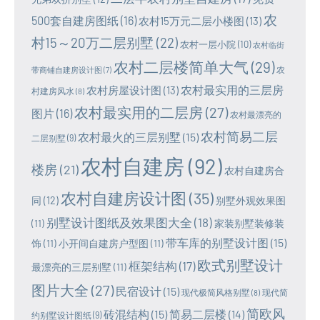
农
500套自建房图纸
(16)
农村15万元二层小楼图
(13)
村15～20万二层别墅
(22)
农村一层小院
(10)
农村临街
农村二层楼简单大气
(29)
农
带商铺自建房设计图
(7)
农村最实用的三层房
农村房屋设计图
(13)
村建房风水
(8)
农村最实用的二层房
(27)
图片
(16)
农村最漂亮的
农村简易二层
农村最火的三层别墅
(15)
二层别墅
(9)
农村自建房
(92)
楼房
(21)
农村自建房合
农村自建房设计图
(35)
同
(12)
别墅外观效果图
别墅设计图纸及效果图大全
(18)
(11)
家装别墅装修装
带车库的别墅设计图
(15)
饰
(11)
小开间自建房户型图
(11)
欧式别墅设计
框架结构
(17)
最漂亮的三层别墅
(11)
图片大全
(27)
民宿设计
(15)
现代极简风格别墅
(8)
现代简
简欧风
砖混结构
(15)
简易二层楼
(14)
约别墅设计图纸
(9)