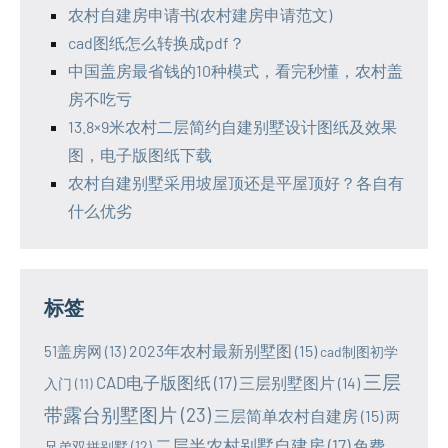
农村自建房申请书(农村建房申请范文)
cad图纸怎么转换成pdf？
中国盖房最省钱的10种模式，看完秒懂，农村盖
房不吃亏
13.8×9米农村二层简约自建别墅设计图纸及效果
图，电子版图纸下载
农村自建别墅采用坡屋顶还是平屋顶好？各自有
什么优劣
标签
2023年农村最新别墅图
(15)
51盖房网
(13)
cad制图初学
三层
CAD电子版图纸
(17)
三层别墅图片
(14)
入门
(11)
带露台别墅图片
(23)
三层简单农村自建房
(15)
两
二层半农村别墅自建房
(17)
免费
兄弟双拼别墅
(12)