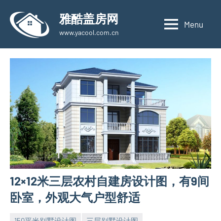
Skip
雅酷盖房网
to
Menu
www.yacool.com.cn
content
12×12米三层农村自建房设计图，有9间
卧室，外观大气户型舒适
150平米别墅设计图
三层别墅设计图