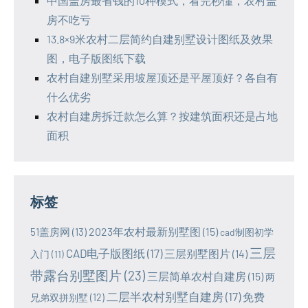
中国盖房最省钱的10种模式，看完秒懂，农村盖
房不吃亏
13.8×9米农村二层简约自建别墅设计图纸及效果
图，电子版图纸下载
农村自建别墅采用坡屋顶还是平屋顶好？各自有
什么优劣
农村自建房拆迁款怎么算？按建筑面积还是占地
面积
标签
2023年农村最新别墅图
(15)
51盖房网
(13)
cad制图初学
三层
CAD电子版图纸
(17)
三层别墅图片
(14)
入门
(11)
带露台别墅图片
(23)
三层简单农村自建房
(15)
两
二层半农村别墅自建房
(17)
免费
兄弟双拼别墅
(12)