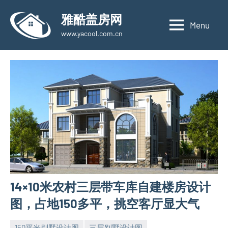
Skip
雅酷盖房网
to
Menu
www.yacool.com.cn
content
14×10米农村三层带车库自建楼房设计
图，占地150多平，挑空客厅显大气
150平米别墅设计图
三层别墅设计图