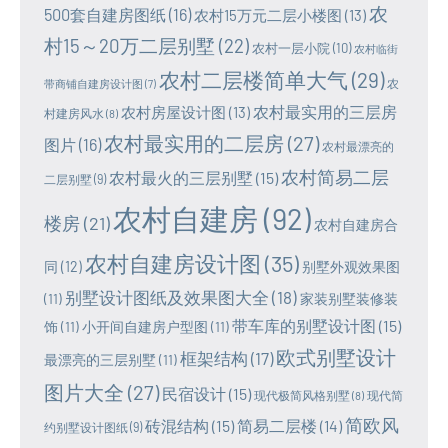
农
500套自建房图纸
(16)
农村15万元二层小楼图
(13)
村15～20万二层别墅
(22)
农村一层小院
(10)
农村临街
农村二层楼简单大气
(29)
农
带商铺自建房设计图
(7)
农村最实用的三层房
农村房屋设计图
(13)
村建房风水
(8)
农村最实用的二层房
(27)
图片
(16)
农村最漂亮的
农村简易二层
农村最火的三层别墅
(15)
二层别墅
(9)
农村自建房
(92)
楼房
(21)
农村自建房合
农村自建房设计图
(35)
同
(12)
别墅外观效果图
别墅设计图纸及效果图大全
(18)
(11)
家装别墅装修装
带车库的别墅设计图
(15)
饰
(11)
小开间自建房户型图
(11)
欧式别墅设计
框架结构
(17)
最漂亮的三层别墅
(11)
图片大全
(27)
民宿设计
(15)
现代极简风格别墅
(8)
现代简
简欧风
砖混结构
(15)
简易二层楼
(14)
约别墅设计图纸
(9)