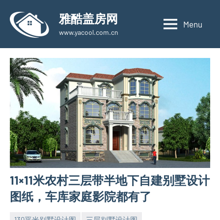
Skip
雅酷盖房网
to
Menu
www.yacool.com.cn
content
11×11米农村三层带半地下自建别墅设计
图纸，车库家庭影院都有了
130平米别墅设计图
三层别墅设计图