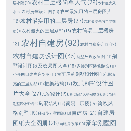
农村二层楼简单大气
(29)
层小院
(10)
农村建房风
农村最实用的三层房图片
农村房屋设计图
(13)
水
(8)
农村最实用的二层房
(27)
(16)
农村最漂亮的二层别
农村简易二层楼房
农村最火的三层别墅
(15)
墅
(9)
农村自建房
(92)
(21)
农村自建房合同
(12)
农村自建房设计图
(35)
别
别墅外观效果图
(11)
墅设计图纸及效果图大全
(18)
家装别墅装修装饰
(11)
带车库的别墅设计图
(15)
小开间自建房户型图
(11)
最漂
欧式别墅设计图
框架结构
(17)
亮的三层别墅
(11)
片大全
(27)
民宿设计
(15)
现代极简风格别墅
(8)
现代简约
简欧风
砖混结构
(15)
简易二层楼
(14)
别墅设计图纸
(9)
自建房
格别墅
(19)
自建房
(21)
经济型别墅图纸
(10)
豪华别墅图
图纸大全图册
(28)
自建房政策
(10)