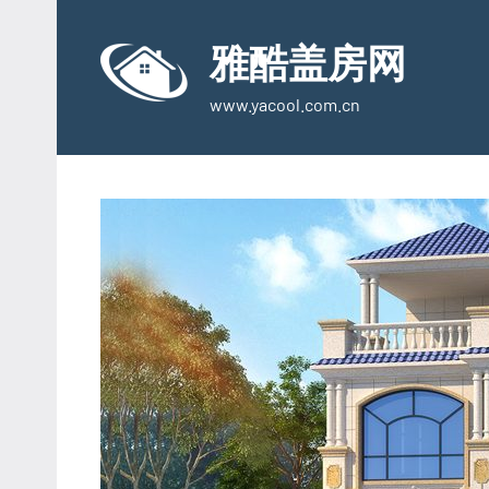
Skip
to
雅酷盖房网
content
www.yacool.com.cn