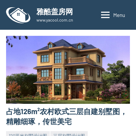
Skip
雅酷盖房网
to
Menu
www.yacool.com.cn
content
占地126m²农村欧式三层自建别墅图，
精雕细琢，传世美宅
120平米别墅设计图
三层别墅设计图