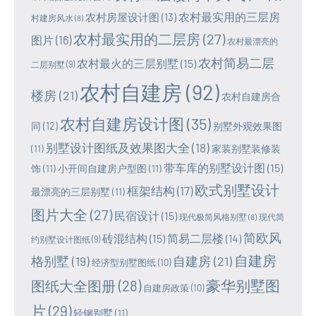
农村最实用的三层房
农村房屋设计图
(13)
村建房风水
(8)
农村最实用的二层房
(27)
图片
(16)
农村最漂亮的
农村简易二层
农村最火的三层别墅
(15)
二层别墅
(9)
农村自建房
(92)
楼房
(21)
农村自建房合
农村自建房设计图
(35)
同
(12)
别墅外观效果图
别墅设计图纸及效果图大全
(18)
(11)
家装别墅装修装
带车库的别墅设计图
(15)
饰
(11)
小开间自建房户型图
(11)
欧式别墅设计
框架结构
(17)
最漂亮的三层别墅
(11)
图片大全
(27)
民宿设计
(15)
现代极简风格别墅
(8)
现代简
简欧风
砖混结构
(15)
简易二层楼
(14)
约别墅设计图纸
(9)
自建房
格别墅
(19)
自建房
(21)
经济型别墅图纸
(10)
豪华别墅图
图纸大全图册
(28)
自建房政策
(10)
片
(29)
轻钢别墅
(11)