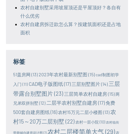
农村自建别墅采用坡屋顶还是平屋顶好？各自有
什么优劣
农村自建房拆迁款怎么算？按建筑面积还是占地
面积
标签
2023年农村最新别墅图
(15)
51盖房网
(13)
cad制图初学
三层
CAD电子版图纸
(17)
三层别墅图片
(14)
入门
(11)
带露台别墅图片
(23)
三层简单农村自建房
(15)
两
二层半农村别墅自建房
(17)
免费
兄弟双拼别墅
(12)
农
500套自建房图纸
(16)
农村15万元二层小楼图
(13)
村15～20万二层别墅
(22)
农村一层小院
(10)
农村临街
农村二层楼简单大气
(29)
农
带商铺自建房设计图
(7)