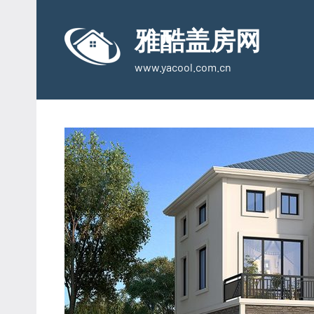
Skip
to
雅酷盖房网
content
www.yacool.com.cn