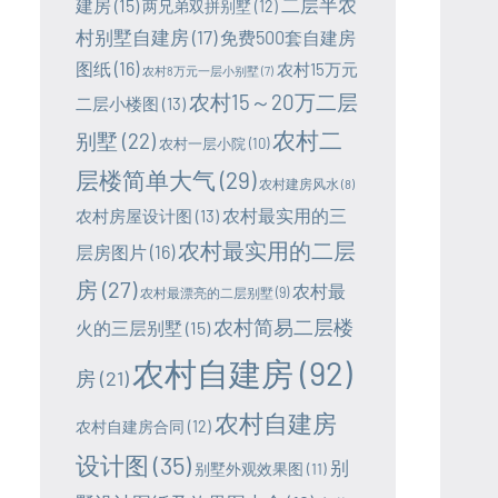
二层半农
建房
(15)
两兄弟双拼别墅
(12)
村别墅自建房
(17)
免费500套自建房
图纸
(16)
农村15万元
农村8万元一层小别墅
(7)
农村15～20万二层
二层小楼图
(13)
农村二
别墅
(22)
农村一层小院
(10)
层楼简单大气
(29)
农村建房风水
(8)
农村最实用的三
农村房屋设计图
(13)
农村最实用的二层
层房图片
(16)
房
(27)
农村最
农村最漂亮的二层别墅
(9)
农村简易二层楼
火的三层别墅
(15)
农村自建房
(92)
房
(21)
农村自建房
农村自建房合同
(12)
设计图
(35)
别
别墅外观效果图
(11)