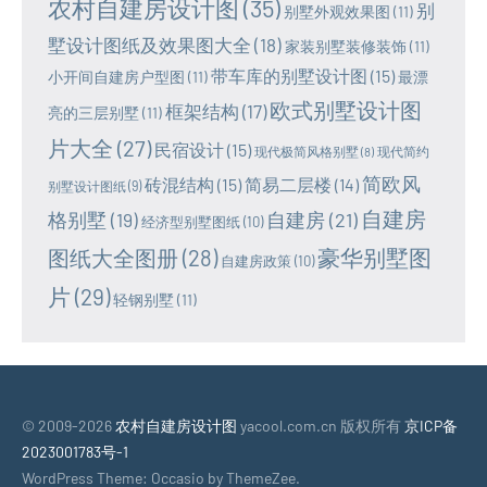
农村自建房设计图
(35)
别
别墅外观效果图
(11)
墅设计图纸及效果图大全
(18)
家装别墅装修装饰
(11)
带车库的别墅设计图
(15)
小开间自建房户型图
(11)
最漂
欧式别墅设计图
框架结构
(17)
亮的三层别墅
(11)
片大全
(27)
民宿设计
(15)
现代极简风格别墅
(8)
现代简约
简欧风
砖混结构
(15)
简易二层楼
(14)
别墅设计图纸
(9)
自建房
格别墅
(19)
自建房
(21)
经济型别墅图纸
(10)
豪华别墅图
图纸大全图册
(28)
自建房政策
(10)
片
(29)
轻钢别墅
(11)
© 2009-2026
农村自建房设计图
yacool.com.cn 版权所有
京ICP备
2023001783号-1
WordPress Theme: Occasio by ThemeZee.