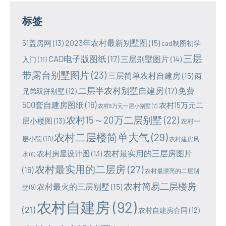
标签
2023年农村最新别墅图
(15)
51盖房网
(13)
cad制图初学
三层
CAD电子版图纸
(17)
三层别墅图片
(14)
入门
(11)
带露台别墅图片
(23)
三层简单农村自建房
(15)
两
二层半农村别墅自建房
(17)
免费
兄弟双拼别墅
(12)
500套自建房图纸
(16)
农村15万元二
农村8万元一层小别墅
(7)
农村15～20万二层别墅
(22)
层小楼图
(13)
农村一
农村二层楼简单大气
(29)
层小院
(10)
农村建房风
农村最实用的三层房图片
农村房屋设计图
(13)
水
(8)
农村最实用的二层房
(27)
(16)
农村最漂亮的二层别
农村简易二层楼房
农村最火的三层别墅
(15)
墅
(9)
农村自建房
(92)
(21)
农村自建房合同
(12)