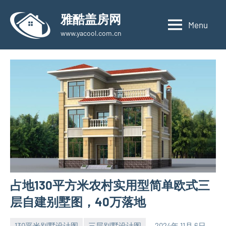
Skip
雅酷盖房网
to
Menu
www.yacool.com.cn
content
占地130平方米农村实用型简单欧式三
层自建别墅图，40万落地
130平米别墅设计图
三层别墅设计图
2024年 11月 6日