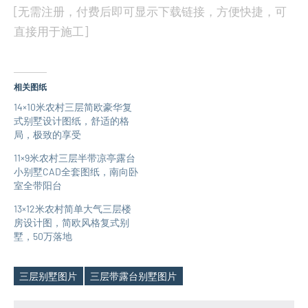
[无需注册，付费后即可显示下载链接，方便快捷，可
直接用于施工]
相关图纸
14×10米农村三层简欧豪华复
式别墅设计图纸，舒适的格
局，极致的享受
11×9米农村三层半带凉亭露台
小别墅CAD全套图纸，南向卧
室全带阳台
13×12米农村简单大气三层楼
房设计图，简欧风格复式别
墅，50万落地
三层别墅图片
三层带露台别墅图片
Tags