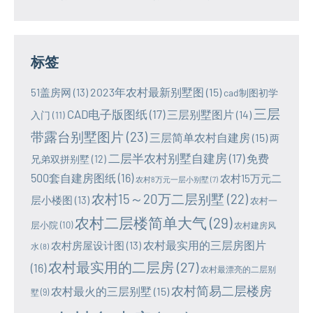
标签
2023年农村最新别墅图
(15)
51盖房网
(13)
cad制图初学
三层
CAD电子版图纸
(17)
三层别墅图片
(14)
入门
(11)
带露台别墅图片
(23)
三层简单农村自建房
(15)
两
二层半农村别墅自建房
(17)
免费
兄弟双拼别墅
(12)
500套自建房图纸
(16)
农村15万元二
农村8万元一层小别墅
(7)
农村15～20万二层别墅
(22)
层小楼图
(13)
农村一
农村二层楼简单大气
(29)
层小院
(10)
农村建房风
农村最实用的三层房图片
农村房屋设计图
(13)
水
(8)
农村最实用的二层房
(27)
(16)
农村最漂亮的二层别
农村简易二层楼房
农村最火的三层别墅
(15)
墅
(9)