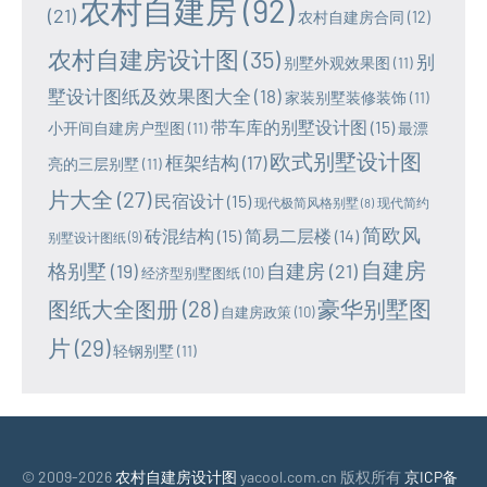
农村自建房
(92)
(21)
农村自建房合同
(12)
农村自建房设计图
(35)
别
别墅外观效果图
(11)
墅设计图纸及效果图大全
(18)
家装别墅装修装饰
(11)
带车库的别墅设计图
(15)
小开间自建房户型图
(11)
最漂
欧式别墅设计图
框架结构
(17)
亮的三层别墅
(11)
片大全
(27)
民宿设计
(15)
现代极简风格别墅
(8)
现代简约
简欧风
砖混结构
(15)
简易二层楼
(14)
别墅设计图纸
(9)
自建房
格别墅
(19)
自建房
(21)
经济型别墅图纸
(10)
豪华别墅图
图纸大全图册
(28)
自建房政策
(10)
片
(29)
轻钢别墅
(11)
© 2009-2026
农村自建房设计图
yacool.com.cn 版权所有
京ICP备