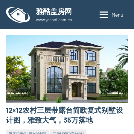
Skip
雅酷盖房网
to
Menu
www.yacool.com.cn
content
12×12农村三层带露台简欧复式别墅设
计图，雅致大气，35万落地
150平米别墅设计图
三层别墅设计图