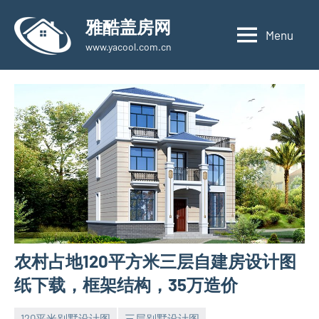
Skip
雅酷盖房网
to
Menu
www.yacool.com.cn
content
农村占地120平方米三层自建房设计图
纸下载，框架结构，35万造价
120平米别墅设计图
三层别墅设计图