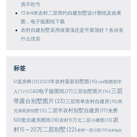
房不吃亏
13.8×9米农村二层简约自建别墅设计图纸及效果
图，电子版图纸下载
农村自建别墅采用坡屋顶还是平屋顶好？各自有
什么优劣
标签
2023年农村最新别墅图
(15)
51盖房网
(13)
cad制图初学
三层
CAD电子版图纸
(17)
三层别墅图片
(14)
入门
(11)
带露台别墅图片
(23)
三层简单农村自建房
(15)
两
二层半农村别墅自建房
(17)
免费
兄弟双拼别墅
(12)
农
500套自建房图纸
(16)
农村15万元二层小楼图
(13)
村15～20万二层别墅
(22)
农村一层小院
(10)
农村临街