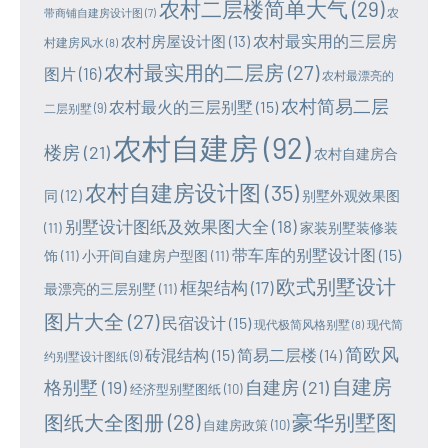
农村二层楼简单大气
(29)
农
带商铺自建房设计图
(7)
农村最实用的三层房
农村房屋设计图
(13)
村建房风水
(8)
农村最实用的二层房
(27)
图片
(16)
农村最漂亮的
农村简易二层
农村最火的三层别墅
(15)
二层别墅
(9)
农村自建房
(92)
楼房
(21)
农村自建房合
农村自建房设计图
(35)
同
(12)
别墅外观效果图
别墅设计图纸及效果图大全
(18)
(11)
家装别墅装修装
带车库的别墅设计图
(15)
饰
(11)
小开间自建房户型图
(11)
欧式别墅设计
框架结构
(17)
最漂亮的三层别墅
(11)
图片大全
(27)
民宿设计
(15)
现代极简风格别墅
(8)
现代简
简欧风
砖混结构
(15)
简易二层楼
(14)
约别墅设计图纸
(9)
自建房
格别墅
(19)
自建房
(21)
经济型别墅图纸
(10)
豪华别墅图
图纸大全图册
(28)
自建房政策
(10)