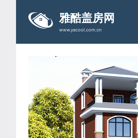
Skip
to
雅酷盖房网
content
www.yacool.com.cn