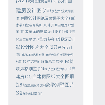
农村自
农村自建房合同
(12)
建房设计图
(35)
别墅外观效果图
别墅设计图纸及效果图大全
(18)
(11)
家装别墅装修装饰
(11)
小开间自建房户型
带车库的别墅设计图
(15)
图
(11)
最漂亮
欧式别
框架结构
(17)
的三层别墅
(11)
墅设计图片大全
(27)
民宿设计
(15)
现代极简风格别墅
(8)
现代简约别墅设计图
简
砖混结构
(15)
简易二层楼
(14)
纸
(9)
欧风格别墅
(19)
自
经济型别墅图纸
(10)
自建房图纸大全图册
建房
(21)
豪华别墅图片
(28)
自建房政策
(10)
(29)
轻钢别墅
(11)