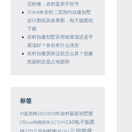
完秒懂，农村盖房不吃亏
13.8×9米农村二层简约自建别墅
设计图纸及效果图，电子版图纸
下载
农村自建别墅采用坡屋顶还是平
屋顶好？各自有什么优劣
农村自建房拆迁款怎么算？按建
筑面积还是占地面积
标签
2023年农村最新别墅图
51盖房网
(13)
CAD电子版图
(15)
cad制图初学入门
(11)
三层带露
纸
(17)
三层别墅图片
(14)