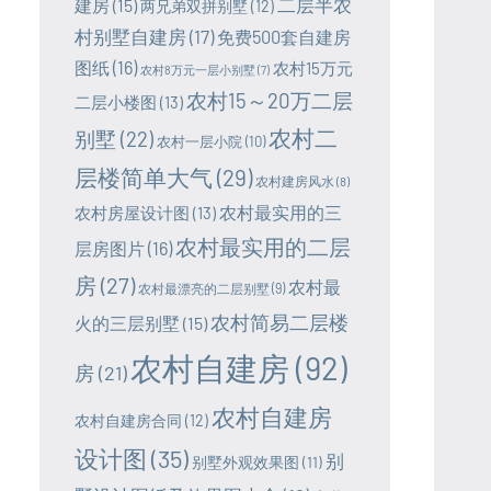
二层半农
建房
(15)
两兄弟双拼别墅
(12)
村别墅自建房
(17)
免费500套自建房
图纸
(16)
农村15万元
农村8万元一层小别墅
(7)
农村15～20万二层
二层小楼图
(13)
农村二
别墅
(22)
农村一层小院
(10)
层楼简单大气
(29)
农村建房风水
(8)
农村最实用的三
农村房屋设计图
(13)
农村最实用的二层
层房图片
(16)
房
(27)
农村最
农村最漂亮的二层别墅
(9)
农村简易二层楼
火的三层别墅
(15)
农村自建房
(92)
房
(21)
农村自建房
农村自建房合同
(12)
设计图
(35)
别
别墅外观效果图
(11)