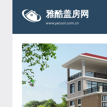
Skip
to
雅酷盖房网
content
www.yacool.com.cn