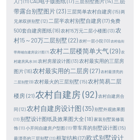
三层
CAD电子版图纸
(17)
三层别墅图片
(14)
入门
(11)
带露台别墅图片
(23)
三层简单农村自建房
(15)
两
二层半农村别墅自建房
(17)
免费
兄弟双拼别墅
(12)
农
500套自建房图纸
(16)
农村15万元二层小楼图
(13)
村15～20万二层别墅
(22)
农村一层小院
(10)
农村临街
农村二层楼简单大气
(29)
农
带商铺自建房设计图
(7)
农村最实用的三层房
农村房屋设计图
(13)
村建房风水
(8)
农村最实用的二层房
(27)
图片
(16)
农村最漂亮的
农村简易二层
农村最火的三层别墅
(15)
二层别墅
(9)
农村自建房
(92)
楼房
(21)
农村自建房合
农村自建房设计图
(35)
同
(12)
别墅外观效果图
别墅设计图纸及效果图大全
(18)
(11)
家装别墅装修装
带车库的别墅设计图
(15)
饰
(11)
小开间自建房户型图
(11)
欧式别墅设计
框架结构
(17)
最漂亮的三层别墅
(11)