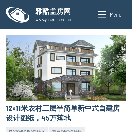
Skip
雅酷盖房网
to
Menu
www.yacool.com.cn
content
12×11米农村三层半简单新中式自建房
设计图纸，45万落地
130平米别墅设计图
四层别墅设计图