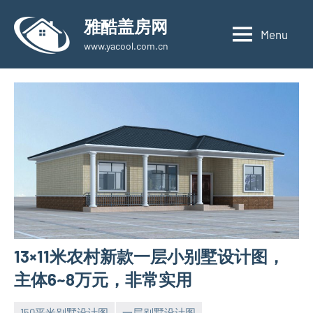
Skip
雅酷盖房网
to
Menu
www.yacool.com.cn
content
13×11米农村新款一层小别墅设计图，
主体6~8万元，非常实用
150平米别墅设计图
一层别墅设计图