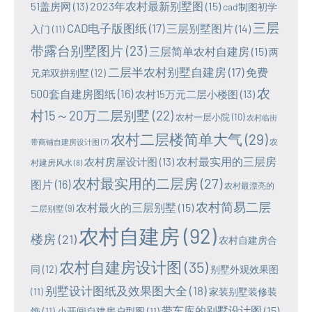
2023年农村最新别墅图
(15)
51盖房网
(13)
cad制图初学
三层
CAD电子版图纸
(17)
三层别墅图片
(14)
入门
(11)
带露台别墅图片
(23)
三层简单农村自建房
(15)
两
二层半农村别墅自建房
(17)
免费
兄弟双拼别墅
(12)
农
500套自建房图纸
(16)
农村15万元二层小楼图
(13)
村15～20万二层别墅
(22)
农村一层小院
(10)
农村临街
农村二层楼简单大气
(29)
农
带商铺自建房设计图
(7)
农村最实用的三层房
农村房屋设计图
(13)
村建房风水
(8)
农村最实用的二层房
(27)
图片
(16)
农村最漂亮的
农村简易二层
农村最火的三层别墅
(15)
二层别墅
(9)
农村自建房
(92)
楼房
(21)
农村自建房合
农村自建房设计图
(35)
同
(12)
别墅外观效果图
别墅设计图纸及效果图大全
(18)
(11)
家装别墅装修装
带车库的别墅设计图
(15)
饰
(11)
小开间自建房户型图
(11)