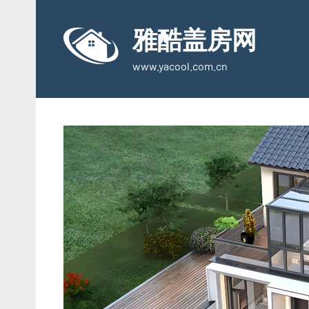
Skip
to
雅酷盖房网
content
www.yacool.com.cn