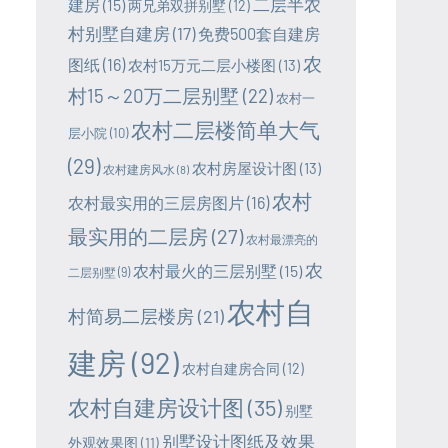
二层半农
建房
(15)
两兄弟双拼别墅
(12)
村别墅自建房
(17)
免费500套自建房
农
图纸
(16)
农村15万元二层小楼图
(13)
村15～20万二层别墅
(22)
农村一
农村二层楼简单大气
层小院
(10)
(29)
农村房屋设计图
(13)
农村建房风水
(8)
农村
农村最实用的三层房图片
(16)
最实用的二层房
(27)
农村最漂亮的
农
农村最火的三层别墅
(15)
二层别墅
(9)
农村自
村简易二层楼房
(21)
建房
(92)
农村自建房合同
(12)
农村自建房设计图
(35)
别墅
别墅设计图纸及效果
外观效果图
(11)