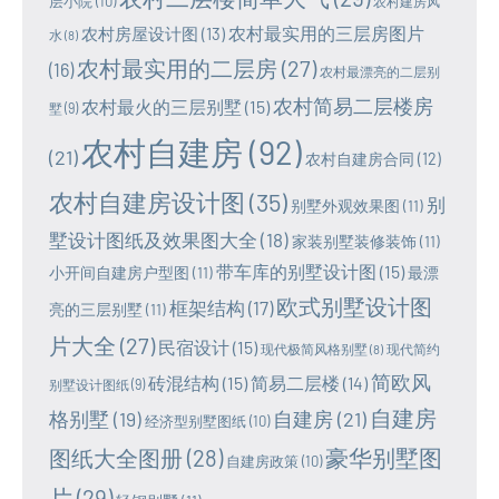
层小院
(10)
农村建房风
农村最实用的三层房图片
农村房屋设计图
(13)
水
(8)
农村最实用的二层房
(27)
(16)
农村最漂亮的二层别
农村简易二层楼房
农村最火的三层别墅
(15)
墅
(9)
农村自建房
(92)
(21)
农村自建房合同
(12)
农村自建房设计图
(35)
别
别墅外观效果图
(11)
墅设计图纸及效果图大全
(18)
家装别墅装修装饰
(11)
带车库的别墅设计图
(15)
小开间自建房户型图
(11)
最漂
欧式别墅设计图
框架结构
(17)
亮的三层别墅
(11)
片大全
(27)
民宿设计
(15)
现代极简风格别墅
(8)
现代简约
简欧风
砖混结构
(15)
简易二层楼
(14)
别墅设计图纸
(9)
自建房
格别墅
(19)
自建房
(21)
经济型别墅图纸
(10)
豪华别墅图
图纸大全图册
(28)
自建房政策
(10)
片
(29)