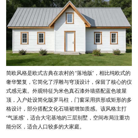
简欧风格是欧式古典在农村的 “落地版”，相比纯欧式的
奢华繁复，它简化了浮雕与穹顶设计，保留了核心的仪
式感元素。外观特征为米色真石漆外墙搭配蓝色坡屋
顶，入户处设简化版罗马柱，门窗采用拱形或矩形的多
格设计，部分搭配文化石墙裙增加质感。该风格主打
“气派感”，适合大宅基地的三层别墅，空间布局注重功
能分区，适合人口较多的大家庭。