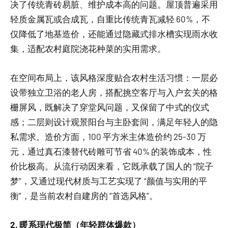
决了传统青砖易脏、维护成本高的问题。屋顶普遍采用
轻质金属瓦或合成瓦，自重比传统青瓦减轻 60%，不
仅降低了地基造价，还能通过隐藏式排水槽实现雨水收
集，适配农村庭院浇花种菜的实用需求。
在空间布局上，该风格深度贴合农村生活习惯：一层必
设带独立卫浴的老人房，搭配挑空客厅与入户玄关的格
栅屏风，既解决了穿堂风问题，又保留了中式的仪式
感；二层则设计观景阳台与主卧套间，满足年轻人的隐
私需求。造价方面，100 平方米主体造价约 25-30 万
元，通过真石漆替代砖雕可节省 40% 的装饰成本，性
价比极高。从流行动因来看，它既承载了国人的 “院子
梦”，又通过现代材质与工艺实现了 “颜值与实用的平
衡”，是当前农村自建房的 “首选风格”。
2. 暖系现代极简（年轻群体爆款）