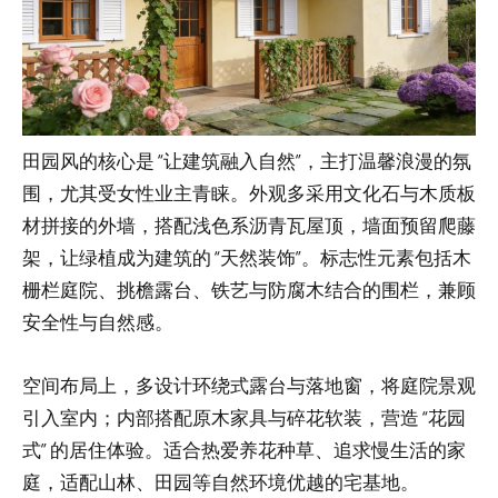
田园风的核心是 “让建筑融入自然”，主打温馨浪漫的氛
围，尤其受女性业主青睐。外观多采用文化石与木质板
材拼接的外墙，搭配浅色系沥青瓦屋顶，墙面预留爬藤
架，让绿植成为建筑的 “天然装饰”。标志性元素包括木
栅栏庭院、挑檐露台、铁艺与防腐木结合的围栏，兼顾
安全性与自然感。
空间布局上，多设计环绕式露台与落地窗，将庭院景观
引入室内；内部搭配原木家具与碎花软装，营造 “花园
式” 的居住体验。适合热爱养花种草、追求慢生活的家
庭，适配山林、田园等自然环境优越的宅基地。