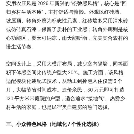
实用农庄风是 2026 年新兴的 “松弛感风格”，核心是 “回
归乡村生活本质”，主打舒适与慵懒。外观以红砖墙、
坡屋顶、转角外廊为标志性元素，红砖墙多采用清水砖
或仿砖真石漆，保留了质朴的工业感；转角外廊则是核
心功能区，夏天可纳凉，雨天能听雨，完美契合农村的
慢生活节奏。
空间设计上，采用大横厅布局，减少室内隔墙，同等面
积下体感空间比传统户型大 20%。施工方面，该风格
适配模块化装配式技术，从动工到拎包入住仅需 3 个
月，大幅节省时间成本。造价亲民，30 万元即可打造
120 平方米带庭院的户型，适合追求 “接地气”、热爱乡
村生活的家庭，也是民宿类自建房的热门选择。
三、小众特色风格（地域化 / 个性化选择）