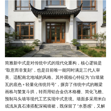
简雅新中式是对传统中式的现代化重构，核心逻辑是
“取意而非复刻”，也是目前唯一能同时满足三代人审
美、适配南北地域的风格。其外观核心特征为 “白墙黛
瓦的底色 + 轻量化传统符号”，摒弃了传统中式的雕梁
画栋与繁复斗拱，转而用铝合金仿木格栅、简化飞檐、
预制马头墙等现代工艺实现中式意境。墙面多采用米白
或浅灰真石漆搭配深褐墙裙，既保留了 “水墨感”，又解