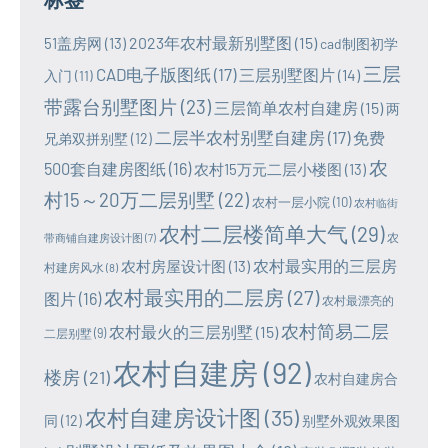
2023年农村最新别墅图
(15)
51盖房网
(13)
cad制图初学
三层
CAD电子版图纸
(17)
三层别墅图片
(14)
入门
(11)
带露台别墅图片
(23)
三层简单农村自建房
(15)
两
二层半农村别墅自建房
(17)
免费
兄弟双拼别墅
(12)
农
500套自建房图纸
(16)
农村15万元二层小楼图
(13)
村15～20万二层别墅
(22)
农村一层小院
(10)
农村临街
农村二层楼简单大气
(29)
农
带商铺自建房设计图
(7)
农村最实用的三层房
农村房屋设计图
(13)
村建房风水
(8)
农村最实用的二层房
(27)
图片
(16)
农村最漂亮的
农村简易二层
农村最火的三层别墅
(15)
二层别墅
(9)
农村自建房
(92)
楼房
(21)
农村自建房合
农村自建房设计图
(35)
同
(12)
别墅外观效果图