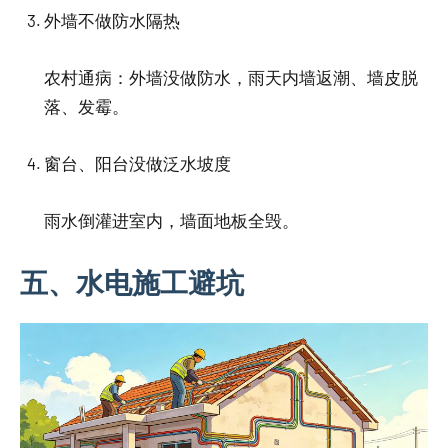
外墙不做防水隔热
农村通病：外墙没做防水，雨天内墙返潮、墙皮脱
落、发霉。
窗台、阳台没做泛水坡度
雨水倒灌进室内，墙面地板全毁。
五、水电施工避坑