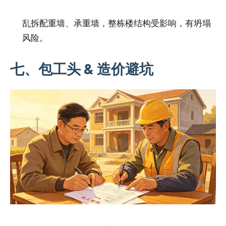
乱拆配重墙、承重墙，整栋楼结构受影响，有坍塌
风险。
七、包工头 & 造价避坑