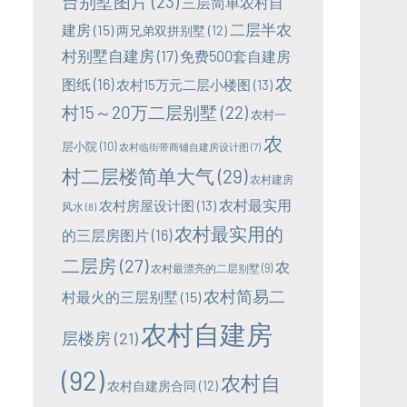
台别墅图片
(23)
三层简单农村自
二层半农
建房
(15)
两兄弟双拼别墅
(12)
村别墅自建房
(17)
免费500套自建房
农
图纸
(16)
农村15万元二层小楼图
(13)
村15～20万二层别墅
(22)
农村一
农
层小院
(10)
农村临街带商铺自建房设计图
(7)
村二层楼简单大气
(29)
农村建房
农村最实用
农村房屋设计图
(13)
风水
(8)
农村最实用的
的三层房图片
(16)
二层房
(27)
农
农村最漂亮的二层别墅
(9)
农村简易二
村最火的三层别墅
(15)
农村自建房
层楼房
(21)
(92)
农村自
农村自建房合同
(12)