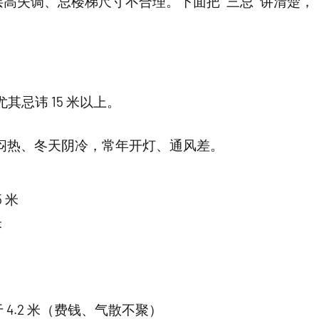
失调、忌楼梯尺寸不合理。下面把 “三忌” 讲清楚，
其忌讳 15 米以上。
闷热、冬天阴冷，常年开灯、通风差。
 米
米
）
 4.2 米（费钱、气散不聚）