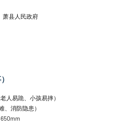
弱）萧县人民政府
事）
m**（老人易跪、小孩易摔）
家具难、消防隐患）
–650mm