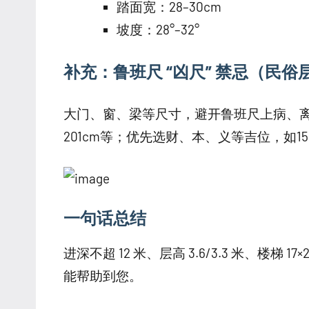
踏面宽：28–30cm
坡度：28°–32°
补充：鲁班尺 “凶尺” 禁忌（民俗
大门、窗、梁等尺寸，避开鲁班尺上病、离、
201cm等；优先选财、本、义等吉位，如150c
一句话总结
进深不超 12 米、层高 3.6/3.3 米、楼
能帮助到您。