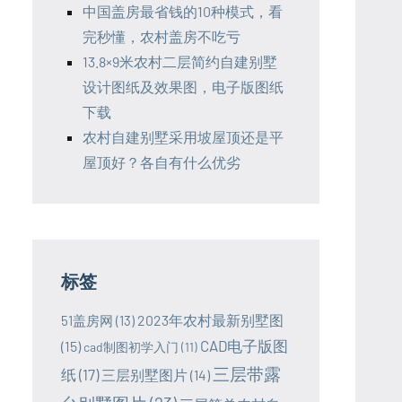
中国盖房最省钱的10种模式，看
完秒懂，农村盖房不吃亏
13.8×9米农村二层简约自建别墅
设计图纸及效果图，电子版图纸
下载
农村自建别墅采用坡屋顶还是平
屋顶好？各自有什么优劣
标签
2023年农村最新别墅图
51盖房网
(13)
CAD电子版图
(15)
cad制图初学入门
(11)
三层带露
纸
(17)
三层别墅图片
(14)