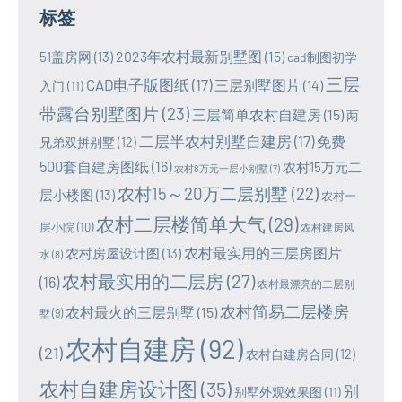
标签
2023年农村最新别墅图
(15)
51盖房网
(13)
cad制图初学
三层
CAD电子版图纸
(17)
三层别墅图片
(14)
入门
(11)
带露台别墅图片
(23)
三层简单农村自建房
(15)
两
二层半农村别墅自建房
(17)
免费
兄弟双拼别墅
(12)
500套自建房图纸
(16)
农村15万元二
农村8万元一层小别墅
(7)
农村15～20万二层别墅
(22)
层小楼图
(13)
农村一
农村二层楼简单大气
(29)
层小院
(10)
农村建房风
农村最实用的三层房图片
农村房屋设计图
(13)
水
(8)
农村最实用的二层房
(27)
(16)
农村最漂亮的二层别
农村简易二层楼房
农村最火的三层别墅
(15)
墅
(9)
农村自建房
(92)
(21)
农村自建房合同
(12)
农村自建房设计图
(35)
别
别墅外观效果图
(11)