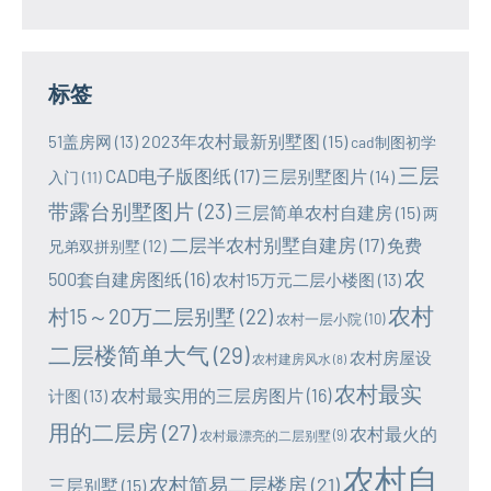
标签
2023年农村最新别墅图
(15)
51盖房网
(13)
cad制图初学
三层
CAD电子版图纸
(17)
三层别墅图片
(14)
入门
(11)
带露台别墅图片
(23)
三层简单农村自建房
(15)
两
二层半农村别墅自建房
(17)
免费
兄弟双拼别墅
(12)
农
500套自建房图纸
(16)
农村15万元二层小楼图
(13)
农村
村15～20万二层别墅
(22)
农村一层小院
(10)
二层楼简单大气
(29)
农村房屋设
农村建房风水
(8)
农村最实
农村最实用的三层房图片
(16)
计图
(13)
用的二层房
(27)
农村最火的
农村最漂亮的二层别墅
(9)
农村自
农村简易二层楼房
(21)
三层别墅
(15)