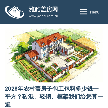
Skip
雅酷盖房网
to
Menu
www.yacool.com.cn
content
2026年农村盖房子包工包料多少钱一
平方？砖混、轻钢、框架我们给您算一
遍