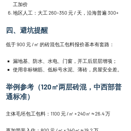
工加价
地区人工：大工 260–350 元 / 天，沿海普遍 300+
四、避坑提醒
低于 900 元 /㎡ 的砖混包工包料报价基本有套路：
漏地基、防水、水电、门窗，开工后层层增项；
使用非标钢筋、低标号水泥、薄砖，房屋安全差。
举例参考（120㎡两层砖混，中西部普
通标准）
主体毛坯包工包料：1100 元 /㎡ × 240㎡ ≈ 26.4 万
再加简装入住：800 元 /㎡ × 240㎡ ≈ 19.2 万