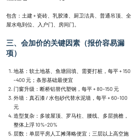
包含：土建 + 瓷砖、乳胶漆、厨卫洁具、普通吊顶、全
屋水电到位、入户门、房间门。
三、会加价的关键因素（报价容易漏
项）
地基：软土地基、鱼塘回填、需要打桩，每平 + 150
–400 元；条形基础最便宜
门窗升级：断桥铝替代塑钢，每平 + 80–150 元
外墙：真石漆 / 水包砂代替水泥墙，每平 + 60–100
元
造型复杂：多坡屋顶、罗马柱、腰线、多层挑檐，
整体上浮 10%–20%
层数：单层平房人工摊薄略便宜；三层以上高空施