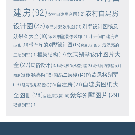
建房
(92)
农村自建房
农村自建房合同
(12)
设计图
(35)
别墅设计图纸及
别墅外观效果图
(11)
效果图大全
(18)
家装别墅装修装饰
(11)
小开间自建房户
带车库的别墅设计图
(15)
型图
(11)
最漂亮的
房屋设计图
(7)
欧式别墅设计图片大
框架结构
(17)
三层别墅
(11)
全
(27)
民宿设计
(15)
现代极简风格别墅
(8)
现代简约别墅设计
简欧风格别墅
砖混结构
(15)
简易二层楼
(14)
图纸
(9)
自建房图纸大
(19)
自建房
(21)
经济型别墅图纸
(10)
豪华别墅图片
(29)
全图册
(28)
自建房政策
(10)
轻钢别墅
(11)