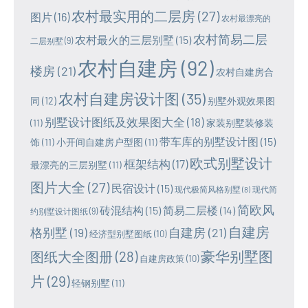
农村最实用的二层房
(27)
图片
(16)
农村最漂亮的
农村简易二层
农村最火的三层别墅
(15)
二层别墅
(9)
农村自建房
(92)
楼房
(21)
农村自建房合
农村自建房设计图
(35)
同
(12)
别墅外观效果图
别墅设计图纸及效果图大全
(18)
(11)
家装别墅装修装
带车库的别墅设计图
(15)
饰
(11)
小开间自建房户型图
(11)
欧式别墅设计
框架结构
(17)
最漂亮的三层别墅
(11)
图片大全
(27)
民宿设计
(15)
现代极简风格别墅
(8)
现代简
简欧风
砖混结构
(15)
简易二层楼
(14)
约别墅设计图纸
(9)
自建房
格别墅
(19)
自建房
(21)
经济型别墅图纸
(10)
豪华别墅图
图纸大全图册
(28)
自建房政策
(10)
片
(29)
轻钢别墅
(11)