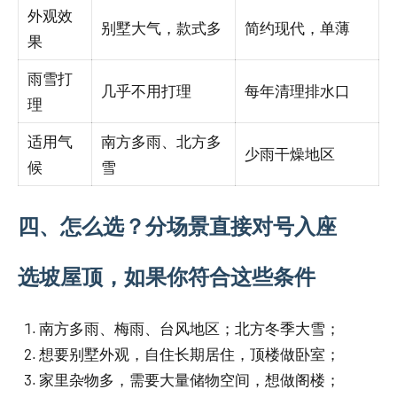
外观效
别墅大气，款式多
简约现代，单薄
果
雨雪打
几乎不用打理
每年清理排水口
理
适用气
南方多雨、北方多
少雨干燥地区
候
雪
四、怎么选？分场景直接对号入座
选坡屋顶，如果你符合这些条件
南方多雨、梅雨、台风地区；北方冬季大雪；
想要别墅外观，自住长期居住，顶楼做卧室；
家里杂物多，需要大量储物空间，想做阁楼；