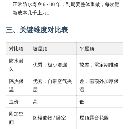
正常防水寿命 8～10 年，到期要整体重做，每次翻
新成本几千上万。
三、关键维度对比表
对比项
坡屋顶
平屋顶
防水耐
优秀，极少渗漏
较差，需定期维修
久
隔热保
优秀，自带空气夹
差，需额外加厚保
温
层
温
造价
高
低
附加空
阁楼储物 / 卧室
屋顶露台花园
间