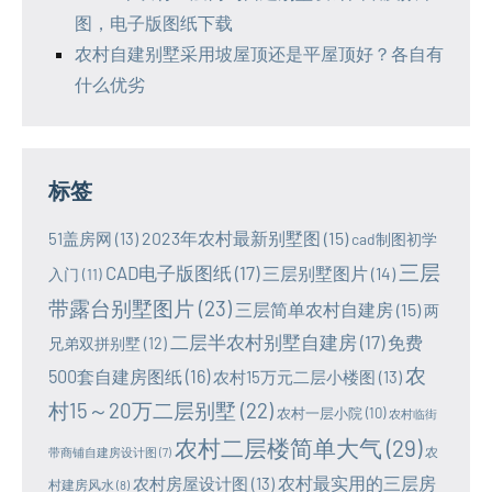
图，电子版图纸下载
农村自建别墅采用坡屋顶还是平屋顶好？各自有
什么优劣
标签
2023年农村最新别墅图
(15)
51盖房网
(13)
cad制图初学
三层
CAD电子版图纸
(17)
三层别墅图片
(14)
入门
(11)
带露台别墅图片
(23)
三层简单农村自建房
(15)
两
二层半农村别墅自建房
(17)
免费
兄弟双拼别墅
(12)
农
500套自建房图纸
(16)
农村15万元二层小楼图
(13)
村15～20万二层别墅
(22)
农村一层小院
(10)
农村临街
农村二层楼简单大气
(29)
农
带商铺自建房设计图
(7)
农村最实用的三层房
农村房屋设计图
(13)
村建房风水
(8)