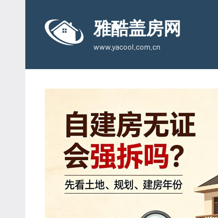
Skip
to
雅酷盖房网
content
www.yacool.com.cn