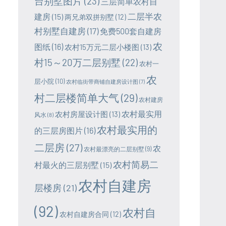
台别墅图片
(23)
三层简单农村自
二层半农
建房
(15)
两兄弟双拼别墅
(12)
村别墅自建房
(17)
免费500套自建房
农
图纸
(16)
农村15万元二层小楼图
(13)
村15～20万二层别墅
(22)
农村一
农
层小院
(10)
农村临街带商铺自建房设计图
(7)
村二层楼简单大气
(29)
农村建房
农村最实用
农村房屋设计图
(13)
风水
(8)
农村最实用的
的三层房图片
(16)
二层房
(27)
农
农村最漂亮的二层别墅
(9)
农村简易二
村最火的三层别墅
(15)
农村自建房
层楼房
(21)
(92)
农村自
农村自建房合同
(12)