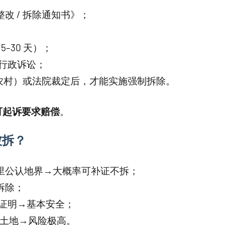
改 / 拆除通知书》；
–30 天）；
可行政诉讼；
（农村）或法院裁定后，才能实施强制拆除。
可起诉要求赔偿
。
被拆？
里公认地界→大概率可补证不拆；
拆除；
建房证明→基本安全；
占土地→风险极高。