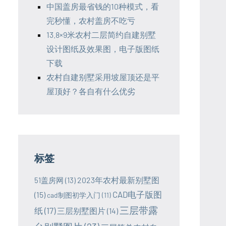
中国盖房最省钱的10种模式，看
完秒懂，农村盖房不吃亏
13.8×9米农村二层简约自建别墅
设计图纸及效果图，电子版图纸
下载
农村自建别墅采用坡屋顶还是平
屋顶好？各自有什么优劣
标签
2023年农村最新别墅图
51盖房网
(13)
CAD电子版图
(15)
cad制图初学入门
(11)
三层带露
纸
(17)
三层别墅图片
(14)