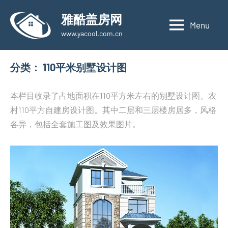
Skip
雅酷盖房网
to
Menu
www.yacool.com.cn
content
分类：
110平米别墅设计图
本栏目收录了占地面积在110平方米左右的别墅设计图、农
村110平方自建房设计图。其中二层和三层楼房居多，风格
各异，包括全套施工图及效果图片。