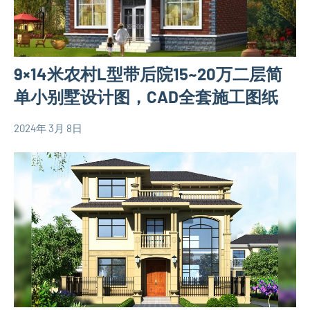
计
图
图
三
层
9×14米农村L型带后院15~20万二层简
别
墅
单小别墅设计图，CAD全套施工图纸
设
计
2024年 3月 8日
yacool
110
图
平
欧
米
式
别
别
墅
墅
设
设
计
计
图
图
二
层