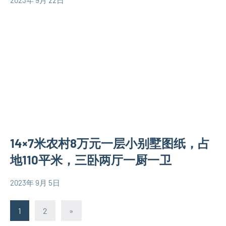
设
yacool
110
计
计
平
图
图
米
三
别
层
墅
别
设
墅
计
设
图
计
二
图
层
欧
14×7米农村8万元一层小别墅图纸，占
别
式
墅
地110平米，三卧两厅一厨一卫
别
设
墅
计
2023年 9月 5日
设
yacool
110
图
计
平
文
现
Next
1
2
»
图
米
代
Posts