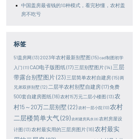
中国盖房最省钱的10种模式，看完秒懂，农村盖
房不吃亏
标签
2023年农村最新别墅图
(15)
51盖房网
(13)
cad制图初学
三层
CAD电子版图纸
(17)
三层别墅图片
(14)
入门
(11)
带露台别墅图片
(23)
三层简单农村自建房
(15)
两
二层半农村别墅自建房
(17)
免费
兄弟双拼别墅
(12)
农
500套自建房图纸
(16)
农村15万元二层小楼图
(13)
农村
村15～20万二层别墅
(22)
农村一层小院
(10)
二层楼简单大气
(29)
农村房屋设
农村建房风水
(8)
农村最实
农村最实用的三层房图片
(16)
计图
(13)