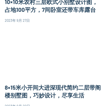
10×10米农村三层欧式小别墅设计图，
米
代
别
占地100平方，7间卧室还带车库露台
别
墅
墅
设
2023年 9月 27日
设
yacool
100
计
计
平
图
图
米
三
别
层
墅
别
设
墅
计
设
图
计
110
图
平
欧
8×15米小开间大进深现代简约二层带阁
米
式
别
楼别墅图，巧妙设计，尽享生活
别
墅
墅
设
2023年 9月 22日