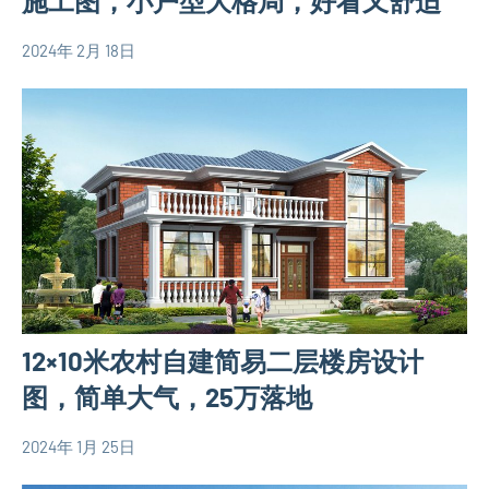
施工图，小户型大格局，好看又舒适
墅
设
2024年 2月 18日
yacool
100
计
平
图
米
三
别
层
墅
别
设
墅
计
设
图
计
110
图
平
欧
12×10米农村自建简易二层楼房设计
米
式
别
图，简单大气，25万落地
别
墅
墅
设
2024年 1月 25日
设
yacool
110
计
计