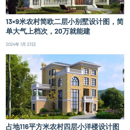
三
图
层
欧
13×9米农村简欧二层小别墅设计图，简
别
式
墅
单大气上档次，20万就能建
别
设
墅
计
2024年 1月 23日
设
yacool
110
图
计
平
欧
图
米
式
别
别
墅
墅
设
设
计
计
图
图
二
层
占地116平方米农村四层小洋楼设计图
别