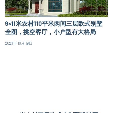
图
计
110
图
平
欧
9×11米农村110平米两间三层欧式别墅
米
式
别
全图，挑空客厅，小户型有大格局
别
墅
墅
设
2023年 10月 19日
设
yacool
100
计
计
平
图
图
米
二
别
层
墅
别
设
墅
计
设
图
计
110
图
平
现