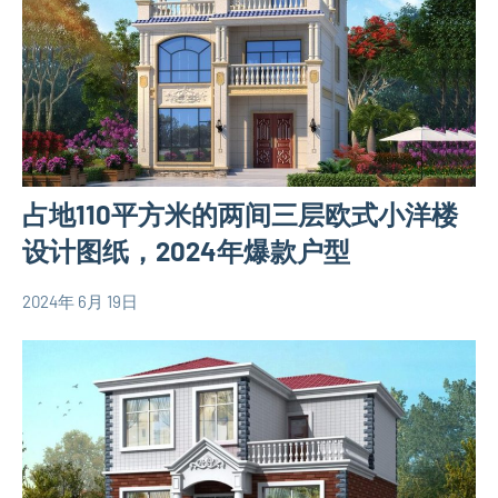
别
层
墅
别
设
墅
计
设
图
计
三
图
层
中
占地110平方米的两间三层欧式小洋楼
别
式
墅
设计图纸，2024年爆款户型
别
设
墅
计
2024年 6月 19日
设
yacool
110
图
计
平
简
图
米
易
别
房
墅
屋
设
设
计