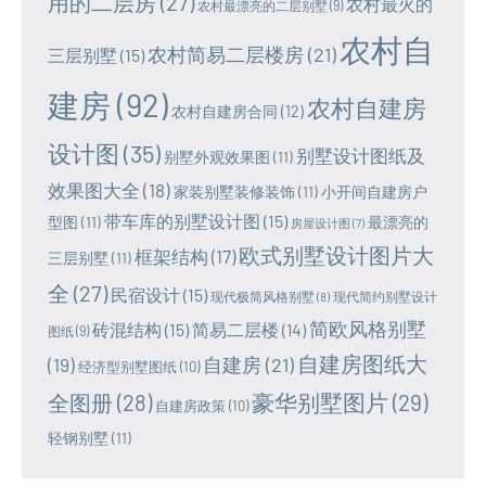
用的二层房
(27)
农村最火的
农村最漂亮的二层别墅
(9)
农村自
农村简易二层楼房
(21)
三层别墅
(15)
建房
(92)
农村自建房
农村自建房合同
(12)
设计图
(35)
别墅设计图纸及
别墅外观效果图
(11)
效果图大全
(18)
家装别墅装修装饰
(11)
小开间自建房户
带车库的别墅设计图
(15)
型图
(11)
最漂亮的
房屋设计图
(7)
欧式别墅设计图片大
框架结构
(17)
三层别墅
(11)
全
(27)
民宿设计
(15)
现代极简风格别墅
(8)
现代简约别墅设计
简欧风格别墅
砖混结构
(15)
简易二层楼
(14)
图纸
(9)
自建房图纸大
(19)
自建房
(21)
经济型别墅图纸
(10)
豪华别墅图片
(29)
全图册
(28)
自建房政策
(10)
轻钢别墅
(11)