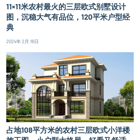
11×11米农村最火的三层欧式别墅设计
别
墅
图，沉稳大气有品位，120平米户型经
设
典
计
图
2024年 2月 18日
yacool
110
简
平
易
米
房
别
屋
墅
设
设
计
计
图
图
120
平
占地108平方米的农村三层欧式小洋楼
米
别