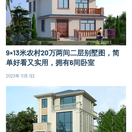
墅
别
设
墅
计
设
图
计
120
图
平
简
9×13米农村20万两间二层别墅图，简
米
易
别
单好看又实用，拥有6间卧室
房
墅
屋
设
2023年 11月 1日
设
yacool
100
计
计
平
图
图
米
三
别
层
墅
别
设
墅
计
设