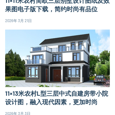
11×11米农村简欧三层别墅设计图纸及效
墅
果图电子版下载，简约时尚有品位
设
计
2026年 3月 21日
yacool
110
图
平
欧
米
式
别
别
墅
墅
设
设
计
计
图
图
120
平
11×13米农村L型三层中式自建房带小院
米
别
设计图，融入现代因素，更加时尚
墅
设
2026年 3月 3日