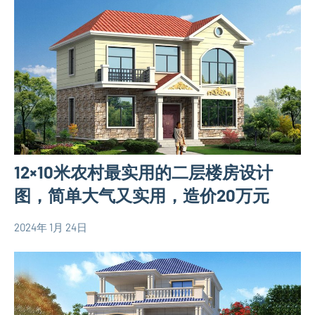
平
图
图
米
三
别
层
墅
别
设
墅
计
设
图
计
120
图
平
欧
12×10米农村最实用的二层楼房设计
米
式
别
图，简单大气又实用，造价20万元
别
墅
墅
设
2024年 1月 24日
设
yacool
110
计
计
平
图
图
米
二
别
层
墅