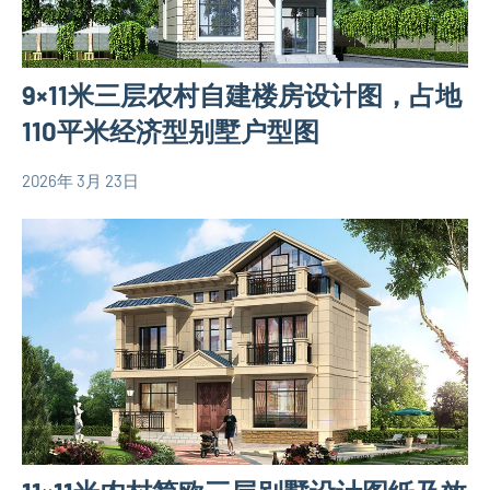
9×11米三层农村自建楼房设计图，占地
110平米经济型别墅户型图
2026年 3月 23日
yacool
110
平
米
别
墅
设
计
图
三
层
别