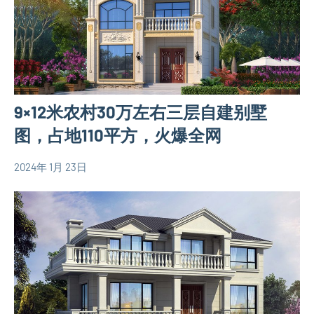
别
设
墅
计
设
图
计
120
图
平
欧
9×12米农村30万左右三层自建别墅
米
式
别
图，占地110平方，火爆全网
别
墅
墅
设
2024年 1月 23日
设
yacool
1
110
计
计
comment
平
图
图
米
二
别
层
墅
别
设
墅
计
设
图
计