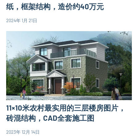
墅
纸，框架结构，造价约40万元
设
计
2024年 1月 21日
yacool
110
图
平
欧
米
式
别
别
墅
墅
设
设
计
计
图
图
120
平
11×10米农村最实用的三层楼房图片，
米
别
砖混结构，CAD全套施工图
墅
设
2023年 12月 14日
yacool
110