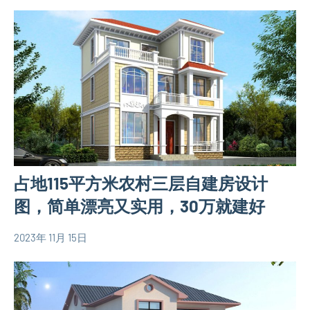
计
平
图
米
四
别
层
墅
别
设
墅
计
设
图
计
120
图
平
欧
占地115平方米农村三层自建房设计
米
式
别
图，简单漂亮又实用，30万就建好
别
墅
墅
设
2023年 11月 15日
设
yacool
110
计
计
平
图
图
米
三
别
层