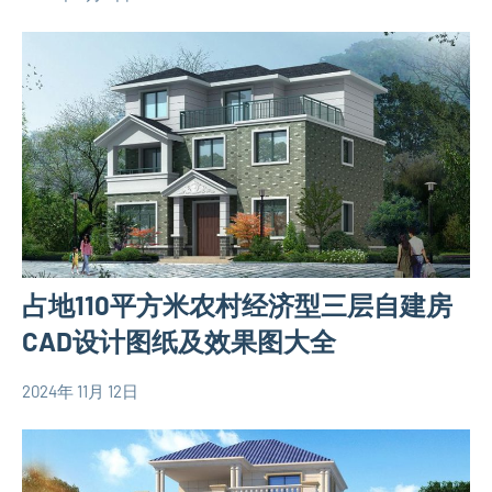
yacool
110
计
平
图
米
三
别
层
墅
别
设
墅
计
设
图
计
120
图
平
欧
占地110平方米农村经济型三层自建房
米
式
别
CAD设计图纸及效果图大全
别
墅
墅
设
2024年 11月 12日
设
yacool
110
计
计
平
图
图
米
三