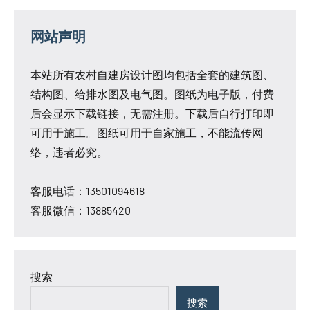
章
别
别
墅
分
墅
网站声明
设
设
页
计
计
本站所有农村自建房设计图均包括全套的建筑图、
图
图
结构图、给排水图及电气图。图纸为电子版，付费
一
后会显示下载链接，无需注册。下载后自行打印即
层
可用于施工。图纸可用于自家施工，不能流传网
别
络，违者必究。
墅
设
计
客服电话：13501094618
图
客服微信：13885420
简
易
房
搜索
屋
设
搜索