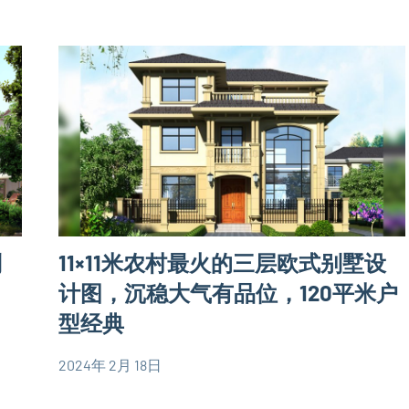
欧
层
式
别
别
墅
墅
设
设
计
计
图
图
大
户
型
别
11×11米农村最火的三层欧式别墅设
别
墅
计图，沉稳大气有品位，120平米户
设
型经典
计
图
2024年 2月 18日
yacool
110
欧
平