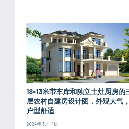
图
平
欧
米
式
别
别
墅
墅
设
设
计
计
图
图
三
层
别
墅
18×13米带车库和独立土灶厨房的
设
层农村自建房设计图，外观大气
计
户型舒适
图
欧
2024年 3月 11日
yacool
三