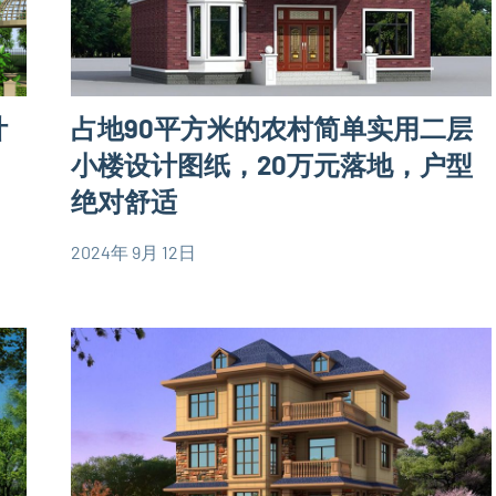
计
占地90平方米的农村简单实用二层
小楼设计图纸，20万元落地，户型
绝对舒适
2024年 9月 12日
yacool
90
平
米
别
墅
设
计
图