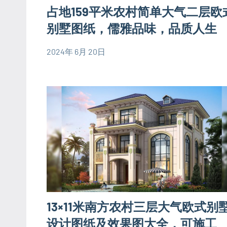
占地159平米农村简单大气二层欧
别
墅
别墅图纸，儒雅品味，品质人生
设
2024年 6月 20日
计
yacool
150
图
平
欧
米
式
别
别
墅
墅
设
设
计
计
图
图
二
层
13×11米南方农村三层大气欧式别
别
墅
设计图纸及效果图大全，可施工