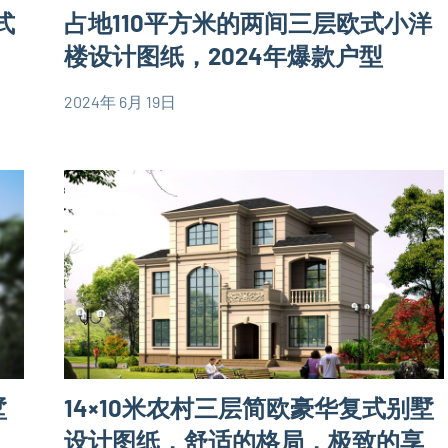
式
占地110平方米的两间三层欧式小洋
别
墅
楼设计图纸，2024年爆款户型
设
2024年 6月 19日
计
yacool
110
图
平
欧
米
式
别
别
墅
墅
设
设
计
计
图
图
三
层
墅
14×10米农村三层简欧豪华复式别墅
别
墅
设计图纸，舒适的格局，极致的享