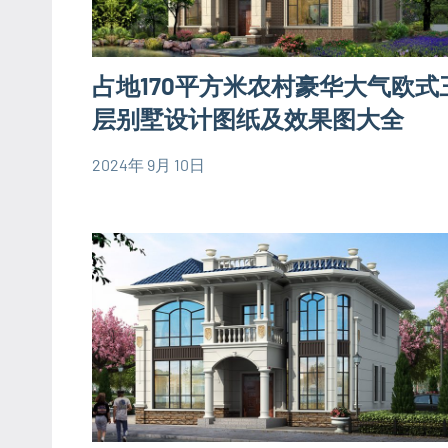
型
别
墅
占地170平方米农村豪华大气欧式
设
层别墅设计图纸及效果图大全
计
图
2024年 9月 10日
yacool
150
欧
平
式
米
别
别
墅
墅
设
设
计
计
图
图
三
层