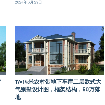
2024年 3月 29日
计
yacool
三
图
层
欧
别
式
墅
别
设
墅
计
设
图
计
大
图
户
型
别
墅
墅
17×14米农村带地下车库二层欧式大
设
气别墅设计图，框架结构，50万落
计
地
图