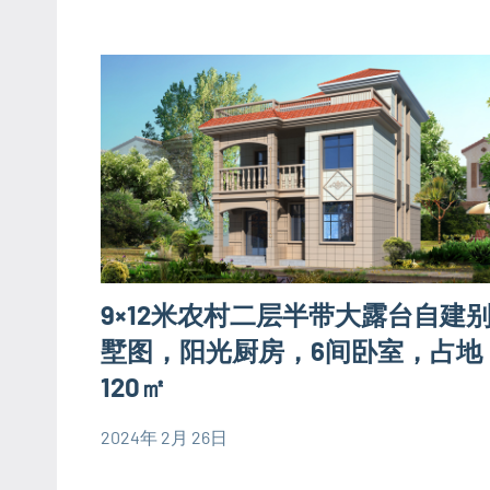
式
层
别
别
墅
墅
设
设
计
计
图
图
大
户
型
9×12米农村二层半带大露台自建
别
墅
墅图，阳光厨房，6间卧室，占地
设
120㎡
计
图
2024年 2月 26日
yacool
120
欧
平