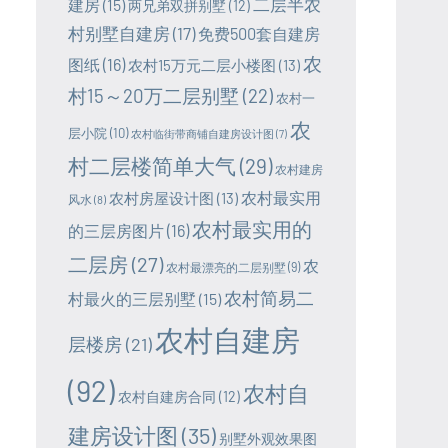
二层半农
建房
(15)
两兄弟双拼别墅
(12)
村别墅自建房
(17)
免费500套自建房
农
图纸
(16)
农村15万元二层小楼图
(13)
村15～20万二层别墅
(22)
农村一
农
层小院
(10)
农村临街带商铺自建房设计图
(7)
村二层楼简单大气
(29)
农村建房
农村最实用
农村房屋设计图
(13)
风水
(8)
农村最实用的
的三层房图片
(16)
二层房
(27)
农
农村最漂亮的二层别墅
(9)
农村简易二
村最火的三层别墅
(15)
农村自建房
层楼房
(21)
(92)
农村自
农村自建房合同
(12)
建房设计图
(35)
别墅外观效果图