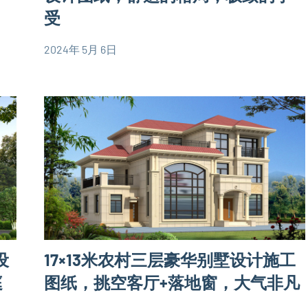
设
受
计
图
2024年 5月 6日
yacool
140
欧
平
式
米
别
别
墅
墅
设
设
计
计
图
图
三
层
设
17×13米农村三层豪华别墅设计施工
别
墅
庭
图纸，挑空客厅+落地窗，大气非凡
设