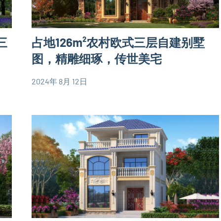
二
层
三
占地126m²农村欧式三层自建别墅
别
墅
图，精雕细琢，传世美宅
设
2024年 8月 12日
计
yacool
120
图
平
欧
米
式
别
别
墅
墅
设
设
计
计
图
图
三
层