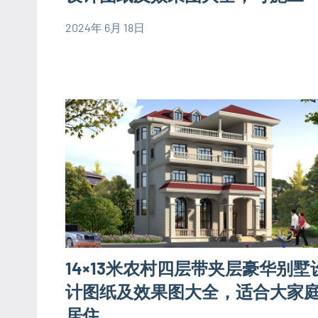
设
2024年 6月 18日
计
yacool
150
图
平
欧
米
式
别
别
墅
墅
设
设
计
计
图
图
三
层
别
墅
14×13米农村四层带夹层豪华别墅
设
计图纸及效果图大全，适合大家
计
居住