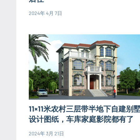
图
欧
2024年 4月 7日
yacool
四
式
层
别
别
墅
墅
设
设
计
计
图
图
大
户
型
11×11米农村三层带半地下自建别
别
墅
设计图纸，车库家庭影院都有了
设
2024年 3月 21日
计
yacool
130