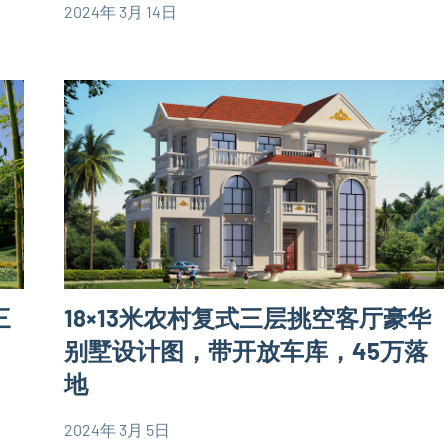
欧
2024年 3月 14日
yacool
二
式
层
别
别
墅
墅
设
设
计
计
图
图
大
户
型
三
18×13米农村复式三层挑空客厅豪华
别
墅
，
别墅设计图，带开放车库，45万落
设
地
计
图
2024年 3月 5日
yacool
三