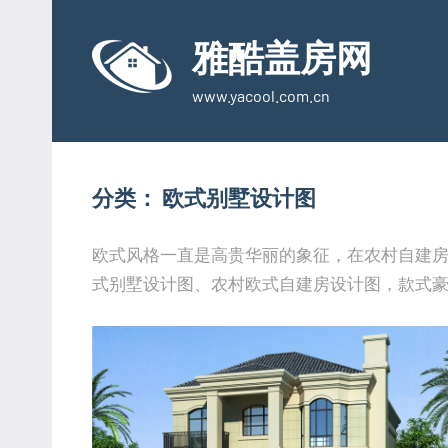
Skip
to
雅酷盖房网
content
www.yacool.com.cn
分类：
欧式别墅设计图
欧式风格一直是高贵华丽的象征，在农村自建
式别墅设计图、农村欧式自建房设计图，款式