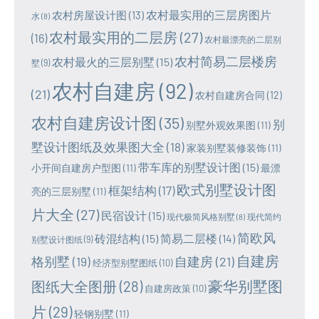
农村最实用的三层房图片
农村房屋设计图
(13)
水
(8)
农村最实用的二层房
(27)
(16)
农村最漂亮的二层别
农村简易二层楼房
农村最火的三层别墅
(15)
墅
(9)
农村自建房
(92)
(21)
农村自建房合同
(12)
农村自建房设计图
(35)
别
别墅外观效果图
(11)
墅设计图纸及效果图大全
(18)
家装别墅装修装饰
(11)
带车库的别墅设计图
(15)
小开间自建房户型图
(11)
最漂
欧式别墅设计图
框架结构
(17)
亮的三层别墅
(11)
片大全
(27)
民宿设计
(15)
现代极简风格别墅
(8)
现代简约
简欧风
砖混结构
(15)
简易二层楼
(14)
别墅设计图纸
(9)
自建房
格别墅
(19)
自建房
(21)
经济型别墅图纸
(10)
豪华别墅图
图纸大全图册
(28)
自建房政策
(10)
片
(29)
轻钢别墅
(11)