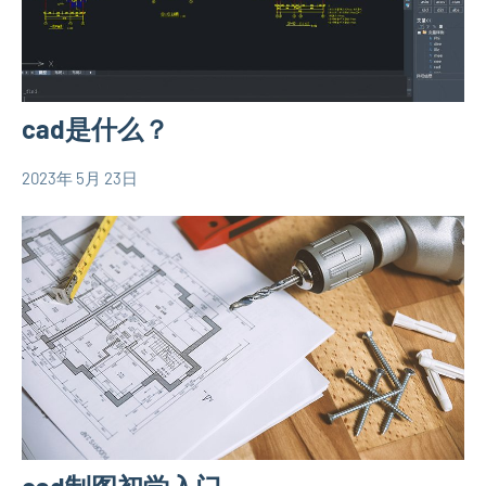
关
信
息
cad是什么？
2023年 5月 23日
yacool
农
村
自
建
房
相
关
信
息