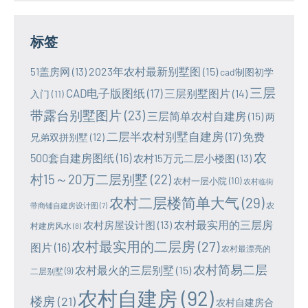
标签
2023年农村最新别墅图
(15)
51盖房网
(13)
cad制图初学
三层
CAD电子版图纸
(17)
三层别墅图片
(14)
入门
(11)
带露台别墅图片
(23)
三层简单农村自建房
(15)
两
二层半农村别墅自建房
(17)
免费
兄弟双拼别墅
(12)
农
500套自建房图纸
(16)
农村15万元二层小楼图
(13)
村15～20万二层别墅
(22)
农村一层小院
(10)
农村临街
农村二层楼简单大气
(29)
农
带商铺自建房设计图
(7)
农村最实用的三层房
农村房屋设计图
(13)
村建房风水
(8)
农村最实用的二层房
(27)
图片
(16)
农村最漂亮的
农村简易二层
农村最火的三层别墅
(15)
二层别墅
(9)
农村自建房
(92)
楼房
(21)
农村自建房合