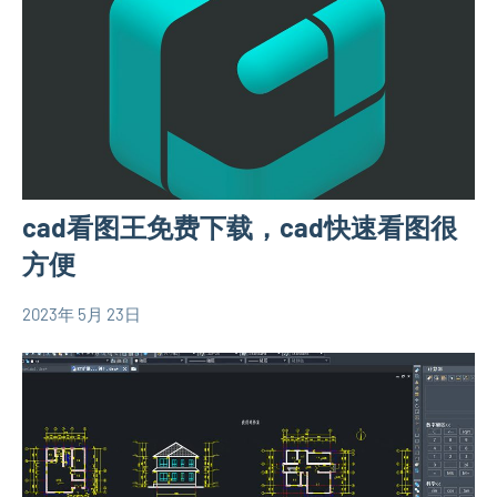
建
房
相
关
信
息
cad看图王免费下载，cad快速看图很
方便
2023年 5月 23日
yacool
农
村
自
建
房
相