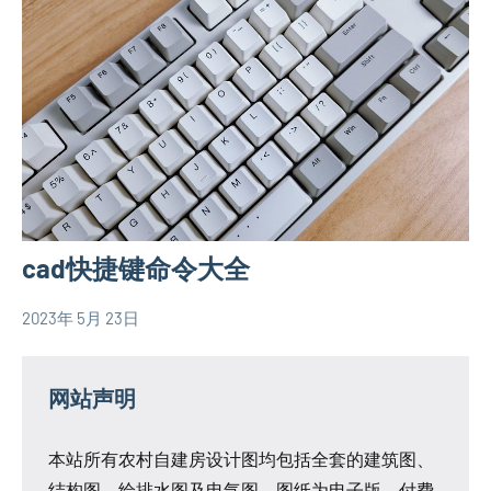
村
自
建
房
相
关
信
息
cad快捷键命令大全
2023年 5月 23日
yacool
农
村
自
网站声明
建
房
本站所有农村自建房设计图均包括全套的建筑图、
相
结构图、给排水图及电气图。图纸为电子版，付费