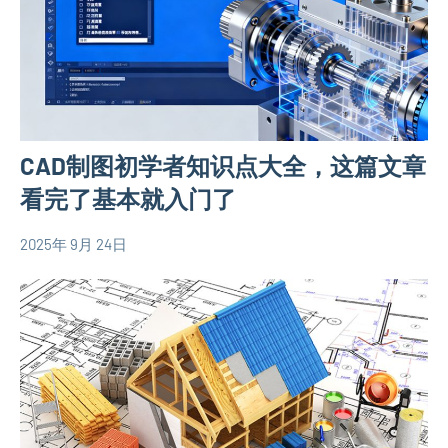
房
相
关
信
息
CAD制图初学者知识点大全，这篇文章
看完了基本就入门了
2025年 9月 24日
yacool
农
村
自
建
房
相
关
信