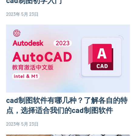
cad制图初学入门
2023年 5月 23日
yacool
农
村
自
建
房
相
关
信
息
cad制图软件有哪几种？了解各自的特
点，选择适合我们的cad制图软件
2023年 5月 23日
yacool
农