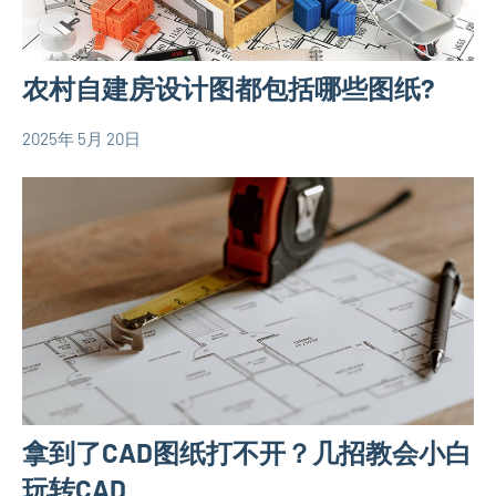
息
农村自建房设计图都包括哪些图纸?
2025年 5月 20日
yacool
农
村
自
建
房
相
关
信
息
拿到了CAD图纸打不开？几招教会小白
玩转CAD