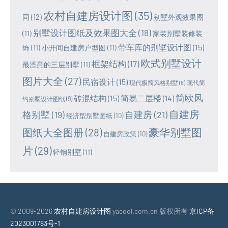
农村自建房设计图
(35)
同
(12)
别墅外观效果图
别墅设计图纸及效果图大全
(18)
(11)
家装别墅装修装
带车库的别墅设计图
(15)
饰
(11)
小开间自建房户型图
(11)
欧式别墅设计
框架结构
(17)
最漂亮的三层别墅
(11)
图片大全
(27)
民宿设计
(15)
现代极简风格别墅
(8)
现代简
简欧风
砖混结构
(15)
简易二层楼
(14)
约别墅设计图纸
(9)
自建房
格别墅
(19)
自建房
(21)
经济型别墅图纸
(10)
豪华别墅图
图纸大全图册
(28)
自建房政策
(10)
片
(29)
轻钢别墅
(11)
© 2009-2026
农村自建房设计图
yacool.com.cn 版权所有
京ICP备
2023001783号-1