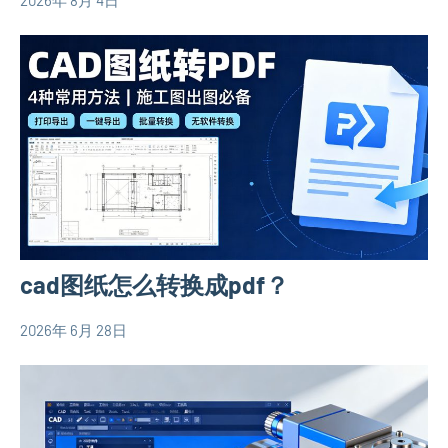
2026年 8月 4日
yacool
农
村
自
建
房
相
关
信
息
cad图纸怎么转换成pdf？
2026年 6月 28日
yacool
农
村
自
建