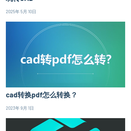
2025年 5月 10日
yacool
农
村
自
建
房
相
关
信
息
cad转换pdf怎么转换？
2023年 9月 1日
yacool
农
村
自