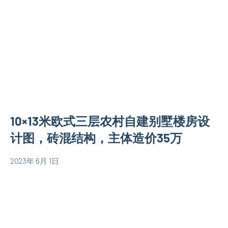
自
建
房
相
关
信
息
10×13米欧式三层农村自建别墅楼房设
计图，砖混结构，主体造价35万
2023年 6月 1日
yacool
120
平
米
别
墅