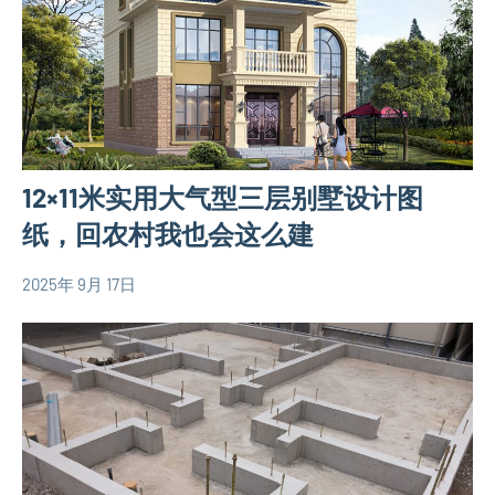
房
相
关
信
息
12×11米实用大气型三层别墅设计图
纸，回农村我也会这么建
2025年 9月 17日
yacool
120
平
米
别
墅
设
计