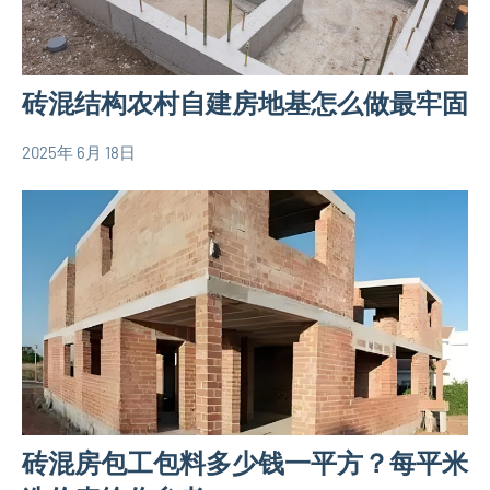
图
150
平
砖混结构农村自建房地基怎么做最牢固
米
别
2025年 6月 18日
墅
yacool
农
设
村
计
自
图
建
三
房
层
相
别
关
墅
信
设
息
计
图
砖混房包工包料多少钱一平方？每平米
欧