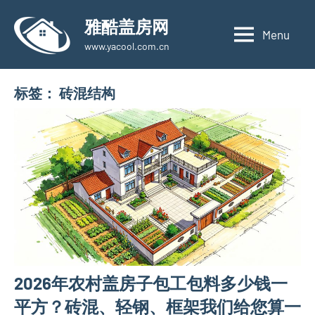
Skip
雅酷盖房网
to
Menu
www.yacool.com.cn
content
标签：
砖混结构
2026年农村盖房子包工包料多少钱一
平方？砖混、轻钢、框架我们给您算一