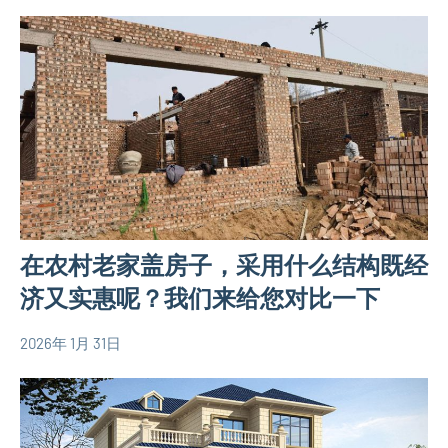
村
自
建
房
相
关
信
息
在农村老家盖房子，采用什么结构既经
济又实惠呢？我们来给您对比一下
2026年 1月 31日
yacool
农
村
自
建