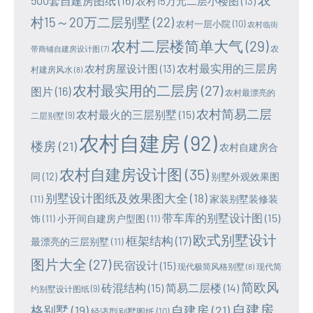
500套自建房图纸
(16)
农村15万元二层小楼图
(13)
村15～20万二层别墅
(22)
农村一层小院
(10)
农村临街
农村二层楼简单大气
(29)
农
带商铺自建房设计图
(7)
农村最实用的三层房
农村房屋设计图
(13)
村建房风水
(8)
农村最实用的二层房
(27)
图片
(16)
农村最漂亮的
农村简易二层
农村最火的三层别墅
(15)
二层别墅
(9)
农村自建房
(92)
楼房
(21)
农村自建房合
农村自建房设计图
(35)
同
(12)
别墅外观效果图
别墅设计图纸及效果图大全
(18)
(11)
家装别墅装修装
带车库的别墅设计图
(15)
饰
(11)
小开间自建房户型图
(11)
欧式别墅设计
框架结构
(17)
最漂亮的三层别墅
(11)
图片大全
(27)
民宿设计
(15)
现代极简风格别墅
(8)
现代简
简欧风
砖混结构
(15)
简易二层楼
(14)
约别墅设计图纸
(9)
自建房
格别墅
(19)
自建房
(21)
经济型别墅图纸
(10)