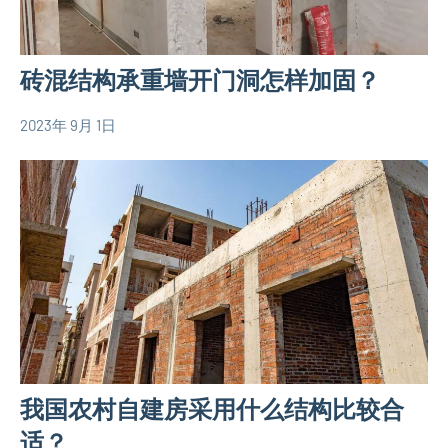
设
息
计
图
砖混结构承重墙开门洞怎样加固？
2023年 9月 1日
yacool
农
村
自
建
房
相
关
信
息
我国农村自建房采用什么结构比较合
适？