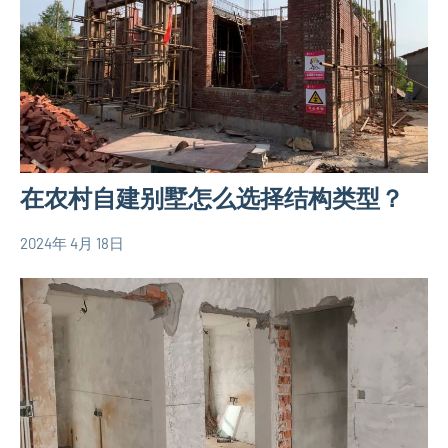
别
墅
设
计
图
三
层
在农村自建别墅怎么选择结构类型？
别
墅
2024年 4月 18日
设
yacool
农
计
村
图
自
新
建
中
房
式
相
别
关
墅
信