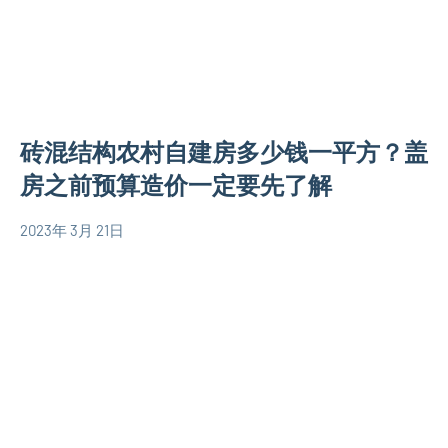
设
计
图
130
平
砖混结构农村自建房多少钱一平方？盖
米
别
房之前预算造价一定要先了解
墅
设
2023年 3月 21日
yacool
农
计
村
图
自
三
建
层
房
别
相
墅
关
设
信
计