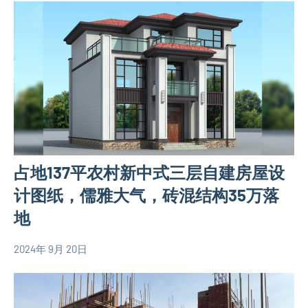
村
自
建
房
相
关
信
息
房
占地137平农村新中式三层自建房屋设
产
合
计图纸，儒雅大气，砖混结构35万落
同
地
2024年 9月 20日
yacool
130
平
米