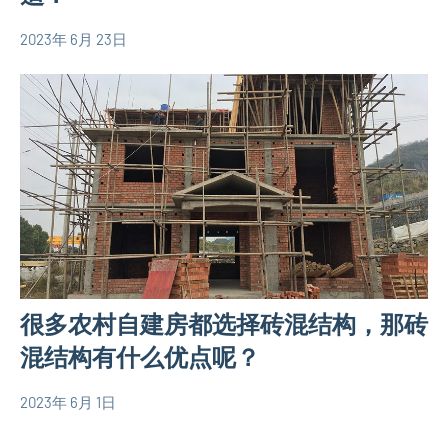
2023年 6月 23日
yacool
农
村
自
建
房
相
关
信
息
很多农村自建房都选择砖混结构，那砖
混结构有什么优点呢？
2023年 6月 1日
yacool
农
村