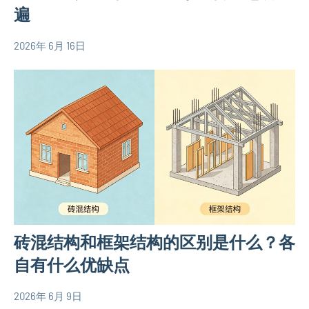
遍
2026年 6月 16日
yacool
农
村
自
建
房
相
关
信
息
砖混结构和框架结构的区别是什么？各
自有什么优缺点
2026年 6月 9日
yacool
农