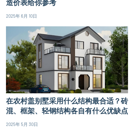
造价表给你参考
式
别
2025年 6月 10日
yacool
墅
农
设
村
计
自
图
建
房
相
关
信
息
房
在农村盖别墅采用什么结构最合适？砖
产
合
混、框架、轻钢结构各自有什么优缺点
同
2025年 5月 30日
yacool
农