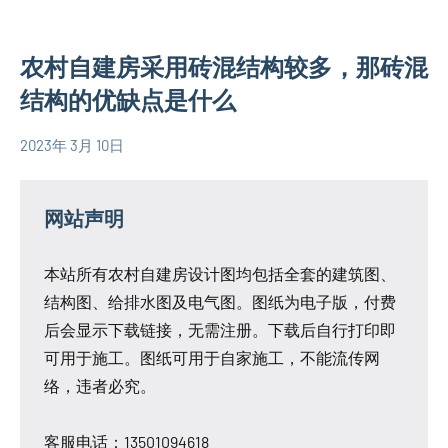
息
图
欧
农村自建房采用砖混结构较多，那砖混
式
结构的优缺点是什么
别
墅
2023年 3月 10日
设
yacool
农
计
村
图
自
网站声明
建
房
本站所有农村自建房设计图均包括全套的建筑图、
相
结构图、给排水图及电气图。图纸为电子版，付费
关
后会显示下载链接，无需注册。下载后自行打印即
信
可用于施工。图纸可用于自家施工，不能流传网
息
络，违者必究。
客服电话：13501094618