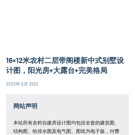
别
别
墅
墅
设
设
计
计
图
图
中
式
16×12米农村二层带阁楼新中式别墅设
别
墅
计图，阳光房+大露台+完美格局
设
计
2023年 8月 29日
yacool
二
图
层
二
别
网站声明
层
墅
别
设
本站所有农村自建房设计图均包括全套的建筑图、
墅
计
结构图、给排水图及电气图。图纸为电子版，付费
设