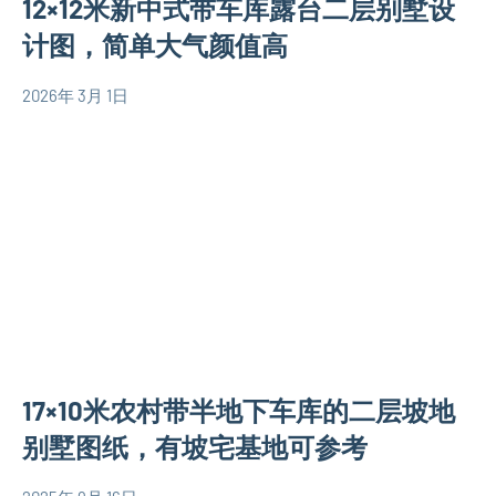
12×12米新中式带车库露台二层别墅设
米
别
计图，简单大气颜值高
墅
设
2026年 3月 1日
yacool
二
计
层
图
别
中
墅
式
设
别
计
墅
图
设
大
计
户
图
型
二
17×10米农村带半地下车库的二层坡地
别
层
墅
别墅图纸，有坡宅基地可参考
别
设
墅
计