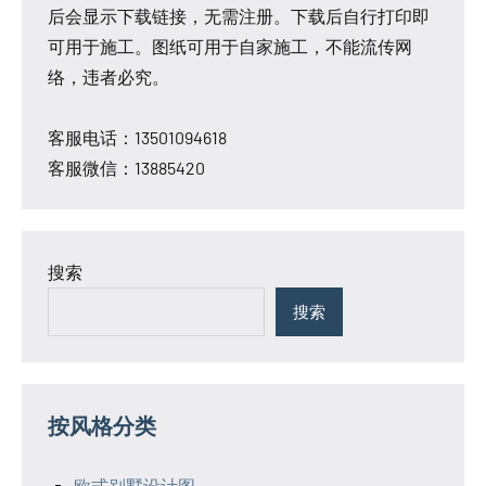
图
计
后会显示下载链接，无需注册。下载后自行打印即
大
图
可用于施工。图纸可用于自家施工，不能流传网
户
络，违者必究。
型
别
客服电话：13501094618
墅
客服微信：13885420
设
计
图
新
搜索
中
搜索
式
别
墅
设
按风格分类
计
图
欧式别墅设计图