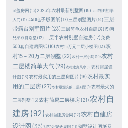
2023年农村最新别墅图
(15)
51盖房网
(13)
cad制图初学
三层
CAD电子版图纸
(17)
三层别墅图片
(14)
入门
(11)
带露台别墅图片
(23)
三层简单农村自建房
(15)
两
二层半农村别墅自建房
(17)
免费
兄弟双拼别墅
(12)
农
500套自建房图纸
(16)
农村15万元二层小楼图
(13)
农村
村15～20万二层别墅
(22)
农村一层小院
(10)
二层楼简单大气
(29)
农村房屋设
农村建房风水
(8)
农村最实
农村最实用的三层房图片
(16)
计图
(13)
用的二层房
(27)
农村最火的
农村最漂亮的二层别墅
(9)
农村自
农村简易二层楼房
(21)
三层别墅
(15)
建房
(92)
农村自建房
农村自建房合同
(12)
设计图
(35)
别墅设计图纸及
别墅外观效果图
(11)