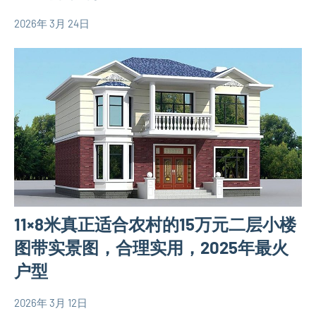
2026年 3月 24日
yacool
1
150
comment
平
米
别
墅
设
计
图
二
层
11×8米真正适合农村的15万元二层小楼
别
墅
图带实景图，合理实用，2025年最火
设
户型
计
图
2026年 3月 12日
yacool
2
80