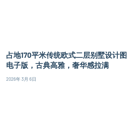
墅
别
设
墅
计
设
图
计
二
图
层
欧
占地170平米传统欧式二层别墅设计图
别
式
墅
电子版，古典高雅，奢华感拉满
别
设
墅
计
2026年 3月 6日
设
yacool
二
图
计
层
欧
图
别
式
简
墅
别
易
设
墅
房
计
设
屋
图
计