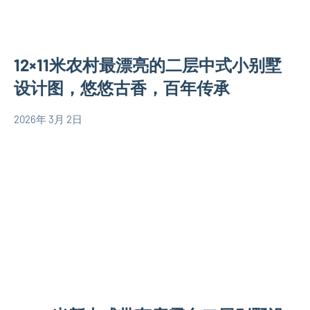
设
大
图
计
户
图
型
12×11米农村最漂亮的二层中式小别墅
别
墅
设计图，悠悠古香，百年传承
设
计
2026年 3月 2日
yacool
130
图
平
欧
米
式
别
别
墅
墅
设
设
计
计
图
图
140
平