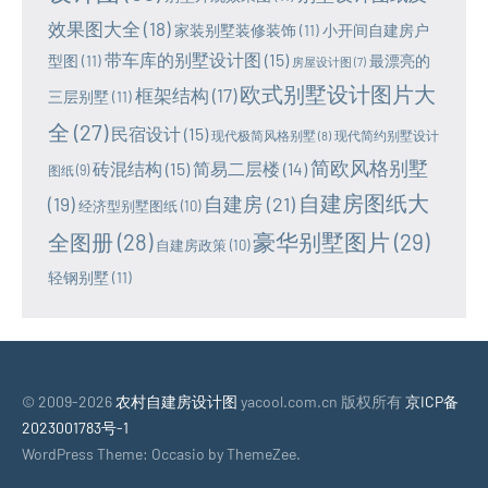
效果图大全
(18)
家装别墅装修装饰
(11)
小开间自建房户
带车库的别墅设计图
(15)
型图
(11)
最漂亮的
房屋设计图
(7)
欧式别墅设计图片大
框架结构
(17)
三层别墅
(11)
全
(27)
民宿设计
(15)
现代极简风格别墅
(8)
现代简约别墅设计
简欧风格别墅
砖混结构
(15)
简易二层楼
(14)
图纸
(9)
自建房图纸大
(19)
自建房
(21)
经济型别墅图纸
(10)
豪华别墅图片
(29)
全图册
(28)
自建房政策
(10)
轻钢别墅
(11)
© 2009-2026
农村自建房设计图
yacool.com.cn 版权所有
京ICP备
2023001783号-1
WordPress Theme: Occasio by ThemeZee.