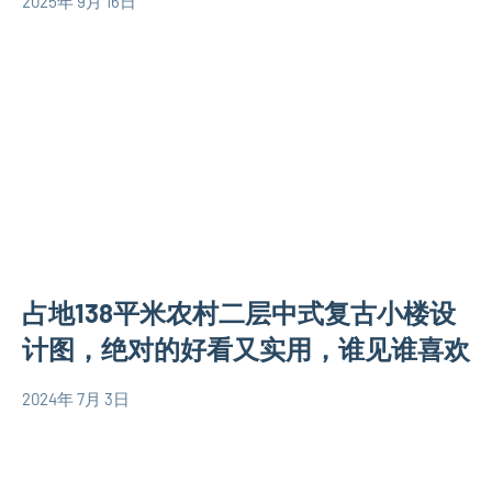
2025年 9月 16日
设
yacool
二
图
计
层
新
图
别
中
墅
式
设
别
计
墅
图
设
大
计
户
图
型
占地138平米农村二层中式复古小楼设
别
墅
计图，绝对的好看又实用，谁见谁喜欢
设
计
2024年 7月 3日
yacool
130
图
平
欧
米
式