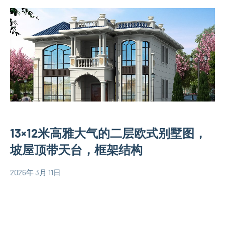
欧
comments
平
式
米
别
别
墅
墅
设
设
计
计
图
图
90
平
13×12米高雅大气的二层欧式别墅图，
米
别
坡屋顶带天台，框架结构
墅
设
2026年 3月 11日
yacool
150
计
平
图
米
二
别
层