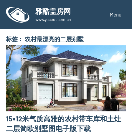
Skip
雅酷盖房网
to
Menu
www.yacool.com.cn
content
标签：
农村最漂亮的二层别墅
15×12米气质高雅的农村带车库和土灶
二层简欧别墅图电子版下载