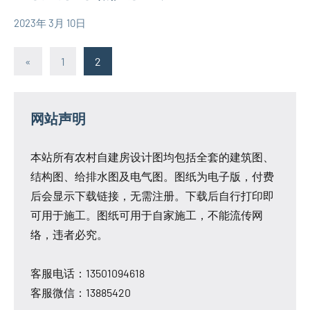
2023年 3月 10日
yacool
农
村
文
Previous
«
1
2
自
Posts
章
建
房
分
网站声明
相
页
关
本站所有农村自建房设计图均包括全套的建筑图、
信
结构图、给排水图及电气图。图纸为电子版，付费
息
后会显示下载链接，无需注册。下载后自行打印即
可用于施工。图纸可用于自家施工，不能流传网
络，违者必究。
客服电话：13501094618
客服微信：13885420