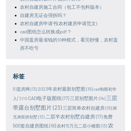
农村自建房施工合同（包工不包料版本）
自建房无证会强拆吗？
农村自建房申请书(农村建房申请范文)
cad图纸怎么转换成pdf？
中国盖房最省钱的10种模式，看完秒懂，农村盖
房不吃亏
标签
2023年农村最新别墅图
(15)
51盖房网
(13)
cad制图初学
三层
CAD电子版图纸
(17)
三层别墅图片
(14)
入门
(11)
带露台别墅图片
(23)
三层简单农村自建房
(15)
两
二层半农村别墅自建房
(17)
免费
兄弟双拼别墅
(12)
农
500套自建房图纸
(16)
农村15万元二层小楼图
(13)