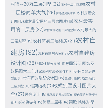
农村
村15～20万二层别墅
(22)
农村一层小院
(10)
二层楼简单大气
(29)
农村房屋设
农村建房风水
(8)
农村最实
农村最实用的三层房图片
(16)
计图
(13)
用的二层房
(27)
农村最火的
农村最漂亮的二层别墅
(9)
农村自
农村简易二层楼房
(21)
三层别墅
(15)
建房
(92)
农村自建房
农村自建房合同
(12)
设计图
(35)
别墅设计图纸及
别墅外观效果图
(11)
效果图大全
(18)
家装别墅装修装饰
(11)
小开间自建房户
带车库的别墅设计图
(15)
型图
(11)
最漂亮的
房屋设计图
(7)
欧式别墅设计图片大
框架结构
(17)
三层别墅
(11)
全
(27)
民宿设计
(15)
现代极简风格别墅
(8)
现代简约别墅设计
简欧风格别墅
砖混结构
(15)
简易二层楼
(14)
图纸
(9)