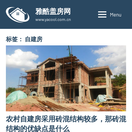
Skip
雅酷盖房网
to
Menu
www.yacool.com.cn
content
标签：
自建房
农村自建房采用砖混结构较多，那砖混
结构的优缺点是什么