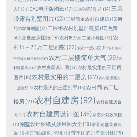
三层
CAD电子版图纸
(17)
三层别墅图片
(14)
入门
(11)
带露台别墅图片
(23)
三层简单农村自建房
(15)
两
二层半农村别墅自建房
(17)
免费
兄弟双拼别墅
(12)
农
500套自建房图纸
(16)
农村15万元二层小楼图
(13)
村15～20万二层别墅
(22)
农村一层小院
(10)
农村临街
农村二层楼简单大气
(29)
农
带商铺自建房设计图
(7)
农村最实用的三层房
农村房屋设计图
(13)
村建房风水
(8)
农村最实用的二层房
(27)
图片
(16)
农村最漂亮的
农村简易二层
农村最火的三层别墅
(15)
二层别墅
(9)
农村自建房
(92)
楼房
(21)
农村自建房合
农村自建房设计图
(35)
同
(12)
别墅外观效果图
别墅设计图纸及效果图大全
(18)
(11)
家装别墅装修装
带车库的别墅设计图
(15)
饰
(11)
小开间自建房户型图
(11)